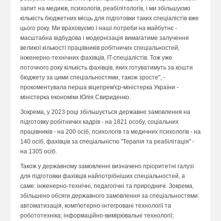
запит на медиків, психологів, реабілітологів, і ми збільшуємо
кількість бюджетних місць для підготовки таких спеціалістів вже
цього року. Ми враховуємо і наші потреби на майбутнє -
масштабна відбудова і модернізація вимагатиме залучення
великої кількості працівників робітничих спеціальностей,
інженерно-технічних фахівців, IT-спеціалістів. Тож уже
поточного року кількість фахівців, яких готуватимуть за кошти
бюджету за цими спеціальностями, також зросте", -
прокоментувала перша віцепрем'єр-міністерка України -
міністерка економіки Юлія Свириденко.
Зокрема, у 2023 році збільшується державне замовлення на
підготовку робітничих кадрів - на 1821 особу, соціальних
працівників - на 200 осіб, психологів та медичних психологів - на
140 осіб, фахівців за спеціальністю "Терапія та реабілітація" -
на 1305 осіб.
Також у державному замовленні визначено пріоритетні галузі
для підготовки фахівців найпотрібніших спеціальностей, а
саме: інженерно-технічні, педагогічні та природничі. Зокрема,
збільшено обсяги державного замовлення за спеціальностями:
автоматизація, комп'ютерно-інтегровані технології та
робототехніка; інформаційно-вимірювальні технології;