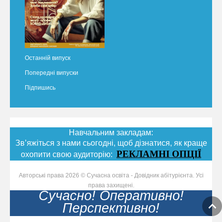
Останній випуск
Попередні випуски
Підпишись
Навчальним закладам:
Зв’яжіться з нами сьогодні, щоб дізнатися, як краще
РЕКЛАМНІ ОПЦІЇ
охопити свою аудиторію:
Авторські права 2026 © Сучасна освіта - Довідник абітурієнта. Усі
права захищені.
Сучасно! Оперативно!
Перспективно!