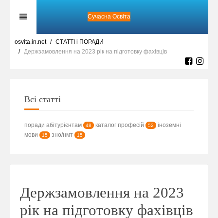
Сучасна Освіта
osvita.in.net
СТАТТІ і ПОРАДИ
Держзамовлення на 2023 рік на підготовку фахівців
Всі статті
поради абітурієнтам
каталог професій
іноземні
48
52
мови
зно/нмт
15
15
Держзамовлення на 2023
рік на підготовку фахівців