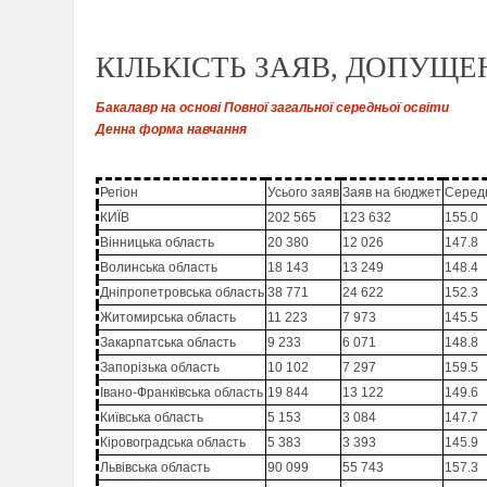
КІЛЬКІСТЬ ЗАЯВ, ДОПУЩЕ
Бакалавр на основі Повної загальної середньої освіти
Денна форма навчання
Регіон
Усього заяв
Заяв на бюджет
Середн
КИЇВ
202 565
123 632
155.0
Вінницька область
20 380
12 026
147.8
Волинська область
18 143
13 249
148.4
Дніпропетровська область
38 771
24 622
152.3
Житомирська область
11 223
7 973
145.5
Закарпатська область
9 233
6 071
148.8
Запорізька область
10 102
7 297
159.5
Івано-Франківська область
19 844
13 122
149.6
Київська область
5 153
3 084
147.7
Кіровоградська область
5 383
3 393
145.9
Львівська область
90 099
55 743
157.3