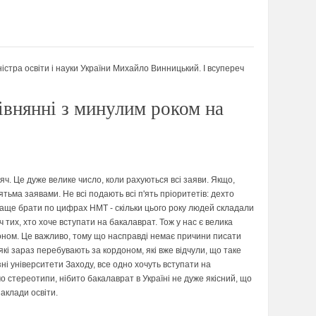
ністра освіти і науки України Михайло Винницький. І всупереч
рівнянні з минулим роком на
яч. Це дуже велике число, коли рахуються всі заяви. Якщо,
тьма заявами. Не всі подають всі п'ять пріоритетів: дехто
раще брати по цифрах НМТ - скільки цього року людей складали
тих, хто хоче вступати на бакалаврат. Тож у нас є велика
рдоном. Це важливо, тому що насправді немає причини писати
які зараз перебувають за кордоном, які вже відчули, що таке
зні університети Заходу, все одно хочуть вступати на
о стереотипи, нібито бакалаврат в Україні не дуже якісний, що
заклади освіти.