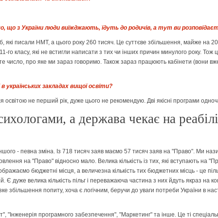
, що з України люди виїжджають, їдуть до родичів, а тут ви розповідає
сіб, які писали НМТ, а цього року 260 тисяч. Це суттєве збільшення, майже на 2
1-го класу, які не встигли написати з тих чи інших причин минулого року. Тож ц
е те число, про яке ми зараз говоримо. Також зараз працюють кабінети (вони вж
в українських закладах вищої освіти?
ся освітою не перший рік, дуже цього не рекомендую. Дві якісні програми одно
сихологами, а держава чекає на реабіл
іншого - певна зміна. Із 718 тисяч заяв маємо 57 тисяч заяв на "Право". Ми на
влення на "Право" відносно мало. Велика кількість із тих, які вступають на "П
ображаємо бюджетні місця, а величезна кількість тих бюджетних місць - це піл
. Є дуже велика кількість пільг і переважаюча частина з них йдуть якраз на ко
ізке збільшення попиту, хоча є логічним, беручи до уваги потреби України в н
", "Інженерія програмного забезпечення", "Маркетинг" та інше. Це ті спеціально