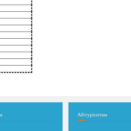
а
Абітурієнтам