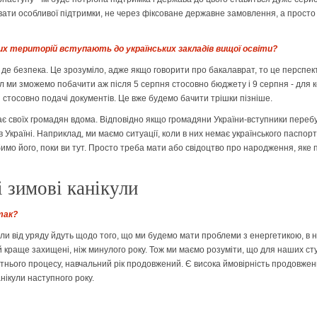
ати особливої підтримки, не через фіксоване державне замовлення, а просто ч
них територій вступають до українських закладів вищої освіти?
ам, де безпека. Це зрозуміло, адже якщо говорити про бакалаврат, то це персп
 ми зможемо побачити аж після 5 серпня стосовно бюджету і 9 серпня - для кон
ті стосовно подачі документів. Це вже будемо бачити трішки пізніше.
ає своїх громадян вдома. Відповідно якщо громадяни України-вступники пере
в Україні. Наприклад, ми маємо ситуації, коли в них немає українського паспор
имо його, поки ви тут. Просто треба мати або свідоцтво про народження, яке п
і зимові канікули
так?
али від уряду йдуть щодо того, що ми будемо мати проблеми з енергетикою, в 
й краще захищені, ніж минулого року. Тож ми маємо розуміти, що для наших сту
ітнього процесу, навчальний рік продовжений. Є висока ймовірність продовженн
ікули наступного року.