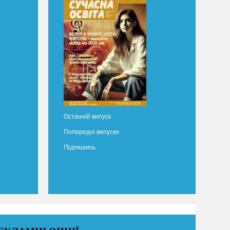
Останній випуск
Попередні випуски
Підпишись