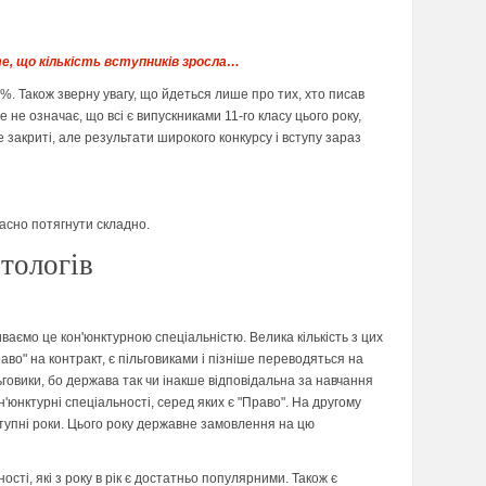
те, що кількість вступників зросла…
0%. Також зверну увагу, що йдеться лише про тих, хто писав
е не означає, що всі є випускниками 11-го класу цього року,
е закриті, але результати широкого конкурсу і вступу зараз
часно потягнути складно.
ітологів
зиваємо це кон'юнктурною спеціальністю. Велика кількість з цих
раво" на контракт, є пільговиками і пізніше переводяться на
ьговики, бо держава так чи інакше відповідальна за навчання
н'юнктурні спеціальності, серед яких є "Право". На другому
аступні роки. Цього року державне замовлення на цю
сті, які з року в рік є достатньо популярними. Також є