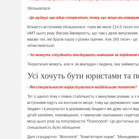
Збільшилася.
- Це руйнує ще один стереотип, тому що якщо ми говоримо
Кількість вступників збільшилася: торік ми мали 214,5 тисяч о
НМТ цього року. Висока ймовірність, що там є деякі випускники 1
маємо тих, які брали паузу з різних причин. Але 260 тисяч - ц
обчислюються).
- Чи можуть студенти поєднувати навчання за кордоном і 
Теоретично можуть, але я, як викладач і людина, яка займаєть
Усі хочуть бути юристами та п
- Які спеціальності користувалися найбільшим попитом?
Тут з одного боку є певна стабільність з минулими роками, а з 
вступників підуть на контрактні місця, тому що державного замо
бюджет і в результаті в державному бюджеті ми дуже часто від
дітей загиблих, переміщених, з тимчасово окупованих територій
місці цього року за популярністю "Психологія". Це достатньо р
спеціальність було збільшене.
Далі стандартно: "Філологія", "Комп'ютерні науки", "Менеджмент