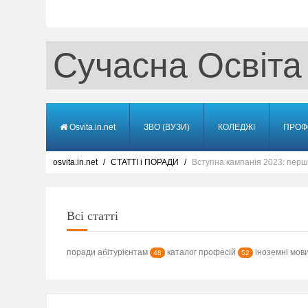
Сучасна Освіта
Osvita.in.net
ЗВО (ВУЗИ)
КОЛЕДЖІ
ПРОФ
osvita.in.net
СТАТТІ і ПОРАДИ
Вступна кампанія 2023: перш
Всі статті
поради абітурієнтам
каталог професій
іноземні мов
48
52