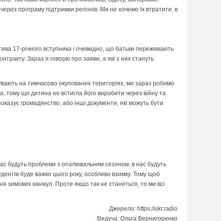
ерез програму підтримки регіонів. Ми не хочемо їх втратити, в
ектива 17-річного вступника і очевидно, що батьки переживають
тракту. Зараз я говорю про заяви, а які з них стануть
бувають на тимчасово окупованих територіях, ми зараз робимо
та, тому що дитина не встигла його виробити через війну та
оказує громадянство, або інші документи, які можуть бути
нас будуть проблеми з опалювальним сезоном, в нас будуть
дентів буде важко цього року, особливо взимку. Тому щоб
я зимових канікул. Проте якщо так не станеться, то ми всі
Джерело: https://ukr.radio
Ведуча: Ольга Вернигоренко