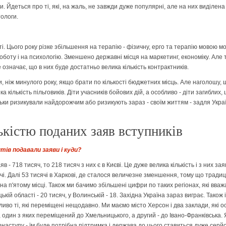
 Йдеться про ті, які, на жаль, не завжди дуже популярні, але на них виділена
тологи.
 Цього року різке збільшення на терапію - фізичну, ерго та терапію мовою мо
роботу і на психологію. Зменшено державні місця на маркетинг, економіку. Ал
означає, що в них буде достатньо велика кількість контрактників.
ніж минулого року, якщо брати по кількості бюджетних місць. Але наголошу, щ
 кількість пільговиків. Діти учасників бойових дій, а особливо - діти загиблих
атьки ризикували найдорожчим або ризикують зараз - своїм життям - задля Украї
ількістю поданих заяв вступників
нтів подавали заяви і куди?
яв - 718 тисяч, то 218 тисяч з них є в Києві. Це дуже велика кількість і з них 
сячі. Далі 53 тисячі в Харкові, де сталося величезне зменшення, тому що традиц
 на п'ятому місці. Також ми бачимо збільшені цифри по таких регіонах, які вва
ицькій області - 20 тисяч, у Волинській - 18. Західна Україна зараз виграє. Та
иво ті, які переміщені нещодавно. Ми маємо місто Херсон і два заклади, які о
 один з яких переміщений до Хмельницького, а другий - до Івано-Франківська.
наступу - їм буде потрібна підтримка і держава до цього ставиться дуже серй