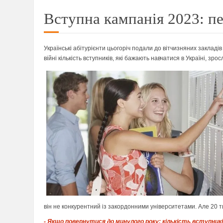
Вступна кампанія 2023: п
Українські абітурієнти цьогоріч подали до вітчизняних закладів
війні кількість вступників, які бажають навчатися в Україні, з
він не конкурентний із закордонними університетами. Але 20 ти
- Якщо повернутися до минулого року: кількість вступник