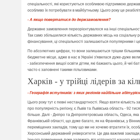
спеціальності, які користуються особливою підтримкою держави.
особливо їх потребувати в майбутньому. Цього року це реабілі
- А якщо повертатися до держзамовлення?
Державне замовлення переорієнтувалося на інші спеціальності.
Так само збільшилися кількість державних місць на соціальну 
фінансування, ці спеціальності залишаються популярними і це 
По абсолютних цифрах, то вони залишаються трішки більшими, 
бюджетне місце, адже в нас в Україні з'явилася дуже-дуже велика
- забезпечення вищої освіти дітям, які бажають цього, й чиї б
часто є заповнені такими пільговиками.
Харків - у трійці лідерів за к
- Географія вступників: з яких регіонів найбільше абітуріє
Цього року тут є певні нестандартності. Якщо взяти кількість за
про популярність регіону, є Львів та Львівська область - 92 ти
більше. Далі - Дніпро та Дніпропетровська область, Одеса, яка
Франківській області, що дуже багато, як на Франківськ, у Вінн
переміщених закладів, тому що ми не хочемо втратити їх, особл
Херсонський державний університети. Це два важливі заклади,
їхнього повернення дуже залежить від успішності нашого контр