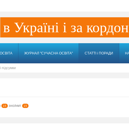
в Україні і за кордо
ОСВІТА
ЖУРНАЛ "СУЧАСНА ОСВІТА"
СТАТТІ і ПОРАДИ
Н
і підсумки
и
зно/нмт
15
15