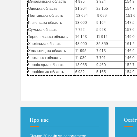
Миколаївська область
4 985
3 824
154.8
Одеська область
31 204
22 155
154.7
Полтавська область
13 694
9 099
151.6
Рівненська область
13 000
9 164
147.5
Сумська область
7 722
5 928
157.6
Тернопільська область
16 143
11 912
149.0
Харківська область
48 900
35 859
161.2
Хмельницька область
11 995
7 913
146.9
Черкаська область
11 039
7 791
146.0
Чернівецька область
13 085
9 460
152.7
Чернігівська область
6 982
5 165
154.9
Про нас
Освіт
Більше 20 років ми допомагаємо