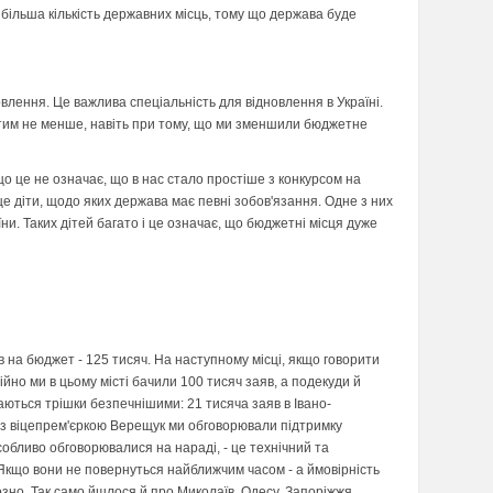
 більша кількість державних місць, тому що держава буде
влення. Це важлива спеціальність для відновлення в Україні.
е тим не менше, навіть при тому, що ми зменшили бюджетне
о це не означає, що в нас стало простіше з конкурсом на
, це діти, щодо яких держава має певні зобов'язання. Одне з них
ни. Таких дітей багато і це означає, що бюджетні місця дуже
заяв на бюджет - 125 тисяч. На наступному місці, якщо говорити
ійно ми в цьому місті бачили 100 тисяч заяв, а подекуди й
жаються трішки безпечнішими: 21 тисяча заяв в Івано-
кож із віцепрем'єркою Верещук ми обговорювали підтримку
собливо обговорювалися на нараді, - це технічний та
 Якщо вони не повернуться найближчим часом - а ймовірність
озно. Так само йшлося й про Миколаїв, Одесу, Запоріжжя.