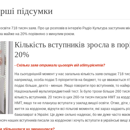
ерші підсумки
 освіти 718 тисяч заяв. Про це розповів в інтерв'ю Радіо Культура заступник мі
росла майже на 20% порівняно з минулим роком.
Кількість вступників зросла в по
20%
- Скільки заяв отримали цьогоріч від абітурієнтів?
На сьогоднішній момент у нас загальна кількість заяв складає 718 тис
наприклад, особа подає 5 пріоритетів на бюджет, то це вважається п'я
подає більше, дехто - менше. Якщо говорити про вступників, то найк
Національний мультипредметний тест. Їх було трохи більше 260 тисяч 
кількість вступників. 20 тисяч із цих 260-ти тисяч писали НМТ за ко
НМТ, якщо ти не плануєш вступати у заклад вищої освіти. Отже, діти, 
життя за кордоном, відчути всі пільгові моменти, які зараз надають рі
бакалаврат в Україні. Це дуже сильно надихає, бо ми дуже часто маєм
сяч наших вступників писали за кордоном і хочуть вступати в українські вищі 
ів збільшилася чи зменшилася?