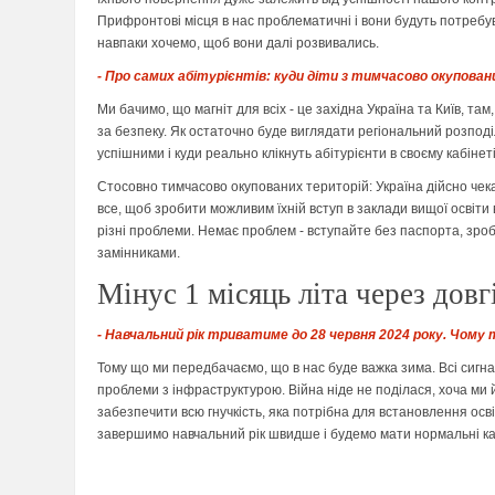
Прифронтові місця в нас проблематичні і вони будуть потребув
навпаки хочемо, щоб вони далі розвивались.
- Про самих абітурієнтів: куди діти з тимчасово окупова
Ми бачимо, що магніт для всіх - це західна Україна та Київ, т
за безпеку. Як остаточно буде виглядати регіональний розподіл
успішними і куди реально клікнуть абітурієнти в своєму кабіне
Стосовно тимчасово окупованих територій: Україна дійсно чек
все, щоб зробити можливим їхній вступ в заклади вищої освіти 
різні проблеми. Немає проблем - вступайте без паспорта, зроб
замінниками.
Мінус 1 місяць літа через довг
- Навчальний рік триватиме до 28 червня 2024 року. Чому 
Тому що ми передбачаємо, що в нас буде важка зима. Всі сигн
проблеми з інфраструктурою. Війна ніде не поділася, хоча ми 
забезпечити всю гнучкість, яка потрібна для встановлення осв
завершимо навчальний рік швидше і будемо мати нормальні кан