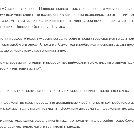
ася у Стародавній Греції. Першою працею, присвяченою подіям минулого, дослід
ому розумінні слова - це радше енциклопедія, яка розповідає про різні галузі з
та схожі твори стали писати й інші грецькі вчені, серед яких Діонісій Галактіонс
і з них - Цицерон, Світлоній, Плутарх.
о та наукового розвитку суспільства, історичні праці створювалися і в цей пер
торія здобула в епоху Ренесансу. Саме тоді виробилися й основні засади досл
их, що використовуються вченими й досі.
воляє зрозуміти та оцінити процеси, що відбувалися в суспільстві в минулі ча
сторія - вчителька життя".
на виділити історію стародавнього світу, середньовіччя, історію нового часу.
ї інформації шляхом проведення дослідницьких робіт та розвідок, роботою з 
, вид документа, потім синтезувати інформацію джерела та інформацію про д
зматика, геральдика, сфрагістика (наука про печатки), палеографія тощо. Коже
едньовіччя, нового часу, історії країн і народів.