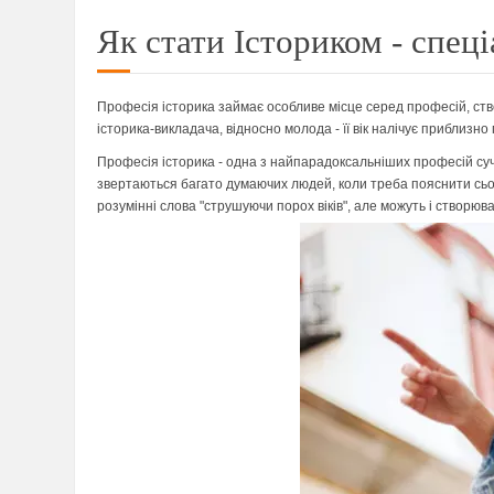
Як стати Істориком - спеці
Професія історика займає особливе місце серед професій, ство
історика-викладача, відносно молода - її вік налічує приблизно 
Професія історика - одна з найпарадоксальніших професій сучас
звертаються багато думаючих людей, коли треба пояснити сьо
розумінні слова "струшуючи порох віків", але можуть і створюва