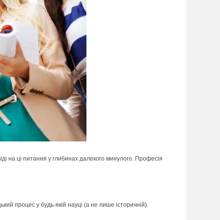
віді на ці питання у глибинах далекого минулого. Професія
кий процес у будь-якій науці (а не лише історичній).