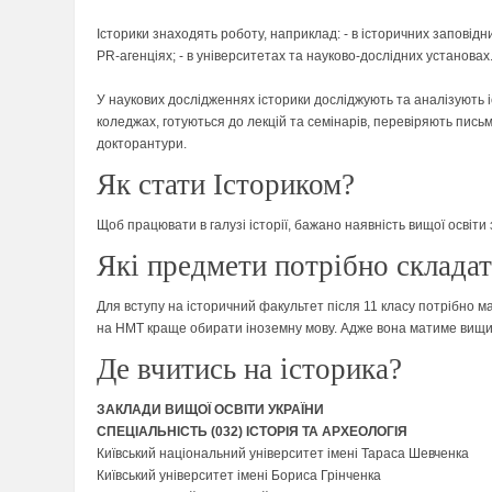
Історики знаходять роботу, наприклад: - в історичних заповідник
PR-агенціях; - в університетах та науково-дослідних установах
У наукових дослідженнях історики досліджують та аналізують іс
коледжах, готуються до лекцій та семінарів, перевіряють пись
докторантури.
Як стати Істориком?
Щоб працювати в галузі історії, бажано наявність вищої освіти 
Які предмети потрібно склада
Для вступу на історичний факультет після 11 класу потрібно м
на НМТ краще обирати іноземну мову. Адже вона матиме вищий в
Де вчитись на історика?
ЗАКЛАДИ ВИЩОЇ ОСВІТИ УКРАЇНИ
СПЕЦІАЛЬНІСТЬ (032) ІСТОРІЯ ТА АРХЕОЛОГІЯ
Київський національний університет імені Тараса Шевченка
Київський університет імені Бориса Грінченка