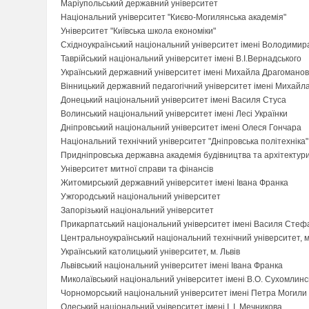
Маріупольський державний університет
Національний університет "Києво-Могилянська академія"
Університет "Київська школа економіки"
Східноукраїнський національний університет імені Володимир
Таврійський національний університет імені В.І.Вернадського
Український державний університет імені Михайла Драгомано
Вінницький державний педагогічний університет імені Михайл
Донецький національний університет імені Василя Стуса
Волинський національний університет імені Лесі Українки
Дніпровський національний університет імені Олеся Гончара
Національний технічний університет "Дніпровська політехніка"
Придніпровська державна академія будівництва та архітектур
Університет митної справи та фінансів
Житомирський державний університет імені Івана Франка
Ужгородський національний університет
Запорізький національний університет
Прикарпатський національний університет імені Василя Стефан
Центральноукраїнський національний технічний університет, 
Український католицький університет, м. Львів
Львівський національний університет імені Івана Франка
Миколаївський національний університет імені В.О. Сухомлинс
Чорноморський національний університет імені Петра Могили
Одеський національний університет імені І. І. Мечникова