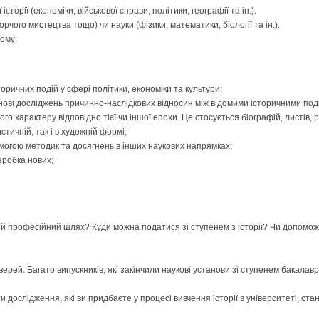
орії (економіки, військової справи, політики, географії та ін.).
рчого мистецтва тощо) чи науки (фізики, математики, біології та ін.).
ному:
ричних подій у сфері політики, економіки та культури;
основі досліджень причинно-наслідкових відносин між відомими історичними под
арактеру відповідно тієї чи іншої епохи. Це стосується біографій, листів, рук
стичній, так і в художній формі;
могою методик та досягнень в інших наукових напрямках;
зробка нових;
рний професійний шлях? Куди можна податися зі ступенем з історії? Чи допомож
дверей. Багато випускників, які закінчили наукові установи зі ступенем бакалав
 дослідження, які ви придбаєте у процесі вивчення історії в університеті, ст