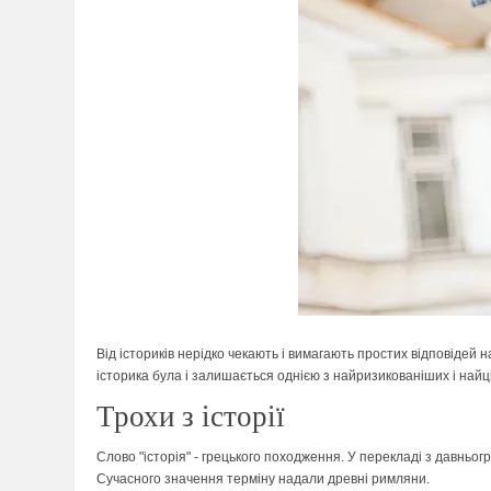
Від істориків нерідко чекають і вимагають простих відповідей 
історика була і залишається однією з найризикованіших і найц
Трохи з історії
Слово "історія" - грецького походження. У перекладі з давньог
Сучасного значення терміну надали древні римляни.