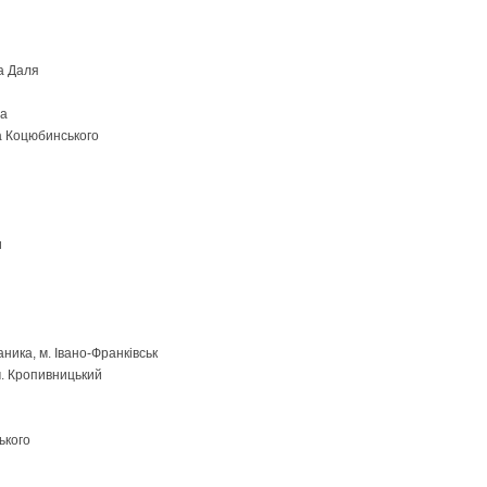
а Даля
ва
а Коцюбинського
и
ика, м. Івано-Франківськ
м. Кропивницький
ького