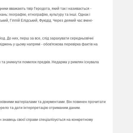
ники вважають твір Геродота, який так і називається -
нань: географію, етнографію, культуру та інші. Однак і
ький, Гіппій Елідський, Фукідід. Через деякий час вчені-
іод. До них, перш за все, слід зарахувати середньовічні
іджень у цьому напрямі - обов'язкова перевірка фактів на
си та уникнути помилок предків. Недарма у римлян існувала
архівними матеріалами та документами. Він повинен прочитати
жерело та дати інтерпретацію отриманим даним.
н знавець своєї справи спеціалізується на конкретному