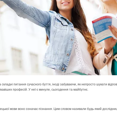
на складні питання сучасного буття, іноді забуваючи, як непросто шукати відпо
ікавіших професій. У неї є минуле, сьогодення та майбутнє.
рецької мови воно означає пізнання. Цим словом називали будь-який дослідниць