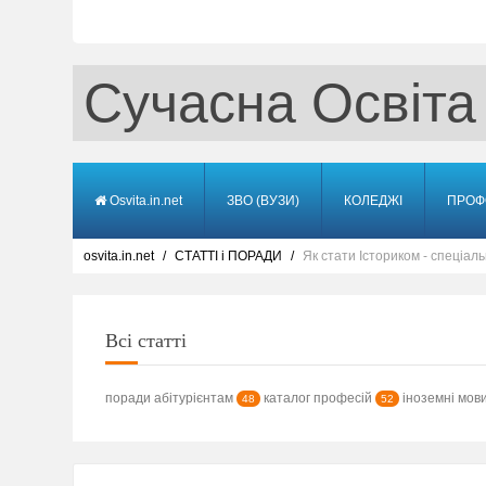
Сучасна Освіта
Osvita.in.net
ЗВО (ВУЗИ)
КОЛЕДЖІ
ПРОФ
osvita.in.net
СТАТТІ і ПОРАДИ
Як стати Істориком - спеціаль
Всі статті
поради абітурієнтам
каталог професій
іноземні мов
48
52