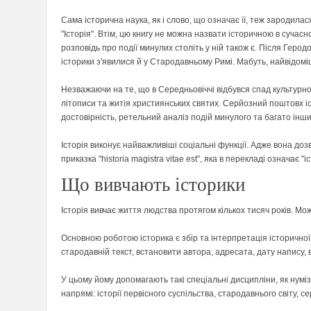
Сама історична наука, як і слово, що означає її, теж зародил
"Історія". Втім, цю книгу не можна назвати історичною в сучасн
розповідь про події минулих століть у ній також є. Після Геродо
історики з'явилися й у Стародавньому Римі. Мабуть, найвідоміш
Незважаючи на те, що в Середньовіччі відбувся спад культурног
літописи та житія християнських святих. Серйозний поштовх іс
достовірність, ретельний аналіз подій минулого та багато інш
Історія виконує найважливіші соціальні функції. Адже вона доз
приказка "historia magistra vitae est", яка в перекладі означає "і
Що вивчають історики
Історія вивчає життя людства протягом кількох тисяч років. Мож
Основною роботою історика є збір та інтерпретація історично
стародавній текст, встановити автора, адресата, дату напису
У цьому йому допомагають такі спеціальні дисципліни, як нумі
напрямі: історії первісного суспільства, стародавнього світу, сер