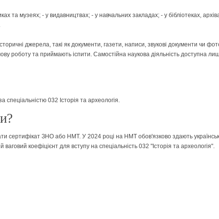
ах та музеях; - у видавництвах; - у навчальних закладах; - у бібліотеках, архів
.
торичні джерела, такі як документи, газети, написи, звукові документи чи фот
мову роботу та приймають іспити. Самостійна наукова діяльність доступна лиш
за спеціальністю 032 Історія та археологія.
ти?
ати сертифікат ЗНО або НМТ. У 2024 році на НМТ обов'язково здають українсь
аговий коефіцієнт для вступу на спеціальність 032 "Історія та археологія".