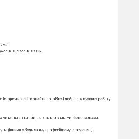
іями;
описів, літописів та ін.
е історична освіта знайти потрібну і добре оплачувану роботу
ра чи магістра історії, стають керівниками, бізнесменами.
ануть цінними у будь-якому професійному середовищі,