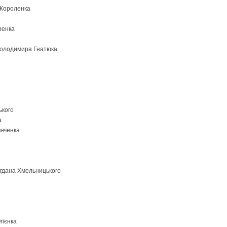
 Короленка
ренка
 Володимира Гнатюка
ького
а
евченка
огдана Хмельницького
гієнка