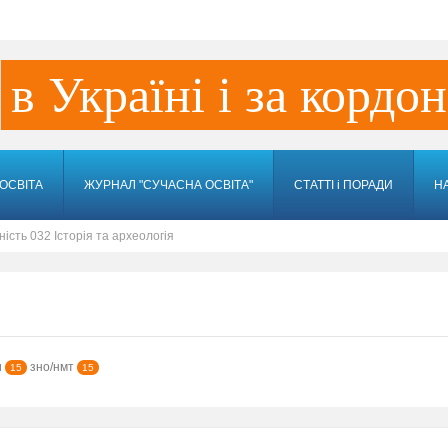
в Україні і за кордо
ОСВІТА
ЖУРНАЛ "СУЧАСНА ОСВІТА"
СТАТТІ і ПОРАДИ
Н
ність 032 Історія та археологія
и
зно/нмт
15
15