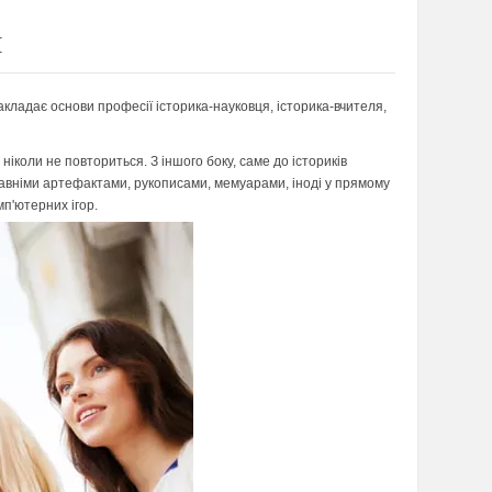
я
акладає основи професії історика-науковця, історика-вчителя,
ніколи не повториться. З іншого боку, саме до істориків
авніми артефактами, рукописами, мемуарами, іноді у прямому
мп'ютерних ігор.