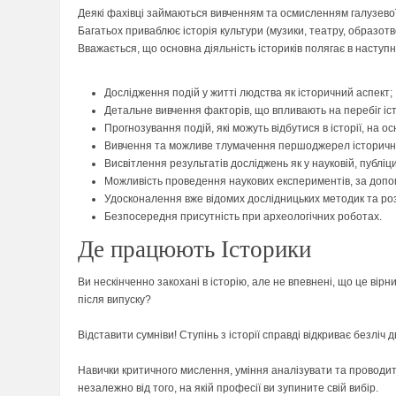
Деякі фахівці займаються вивченням та осмисленням галузевої іст
Багатьох приваблює історія культури (музики, театру, образотво
Вважається, що основна діяльність істориків полягає в наступ
Дослідження подій у житті людства як історичний аспект;
Детальне вивчення факторів, що впливають на перебіг істо
Прогнозування подій, які можуть відбутися в історії, на 
Вивчення та можливе тлумачення першоджерел історичного х
Висвітлення результатів досліджень як у науковій, публіци
Можливість проведення наукових експериментів, за допо
Удосконалення вже відомих дослідницьких методик та ро
Безпосередня присутність при археологічних роботах.
Де працюють Історики
Ви нескінченно закохані в історію, але не впевнені, що це ві
після випуску?
Відставити сумніви! Ступінь з історії справді відкриває безліч 
Навички критичного мислення, уміння аналізувати та проводити
незалежно від того, на якій професії ви зупините свій вибір.