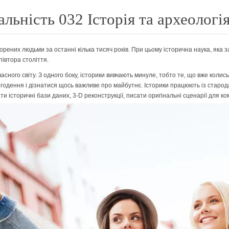
альність 032 Історія та археологі
рених людьми за останні кілька тисяч років. При цьому історична наука, яка з
півтора століття.
ного світу. З одного боку, історики вивчають минуле, тобто те, що вже колись 
годення і дізнатися щось важливе про майбутнє. Історики працюють із старод
ти історичні бази даних, 3-D реконструкції, писати оригінальні сценарії для ко