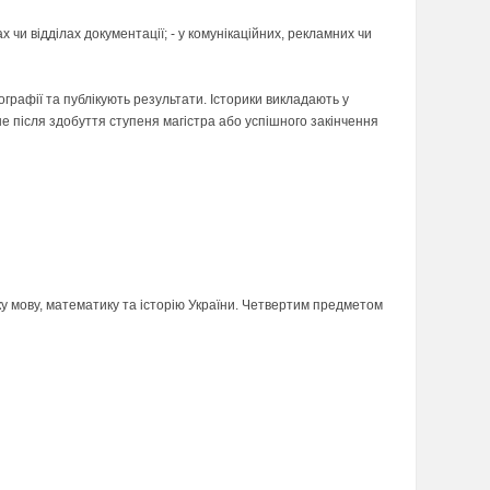
ах чи відділах документації; - у комунікаційних, рекламних чи
ографії та публікують результати. Історики викладають у
е після здобуття ступеня магістра або успішного закінчення
ку мову, математику та історію України. Четвертим предметом