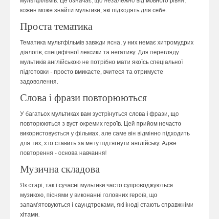
мультфільмів. Це означає, що незалежно від мовного рівня,
кожен може знайти мультики, які підходять для себе.
Проста тематика
Тематика мультфільмів завжди ясна, у них немає хитромудрих
діалогів, специфічної лексики та негативу. Для перегляду
мультиків англійською не потрібно мати якоїсь спеціальної
підготовки - просто вмикаєте, вчитеся та отримуєте
задоволення.
Слова і фрази повторюються
У багатьох мультиках вам зустрінуться слова і фрази, що
повторюються з вуст окремих героїв. Цей прийом нечасто
використовується у фільмах, але саме він відмінно підходить
для тих, хто ставить за мету підтягнути англійську. Адже
повторення - основа навчання!
Музична складова
Як старі, так і сучасні мультики часто супроводжуються
музикою, піснями у виконанні головних героїв, що
запам'ятовуються і саундтреками, які іноді стають справжніми
хітами.