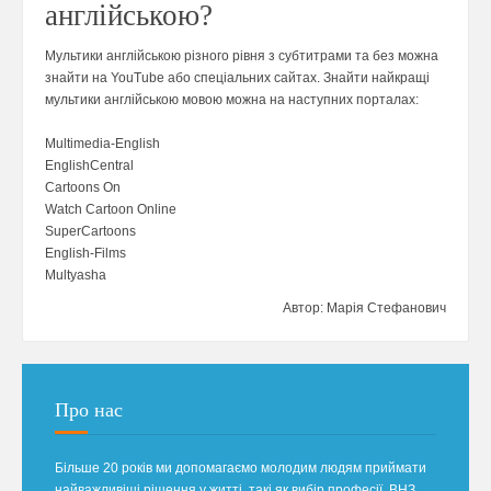
англійською?
Мультики англійською різного рівня з субтитрами та без можна
знайти на YouTube або спеціальних сайтах. Знайти найкращі
мультики англійською мовою можна на наступних порталах:
Multimedia-English
EnglishCentral
Cartoons On
Watch Cartoon Online
SuperCartoons
English-Films
Multyasha
Автор: Марія Стефанович
Про нас
Більше 20 років ми допомагаємо молодим людям приймати
найважливіші рішення у житті, такі як вибір професії, ВНЗ,