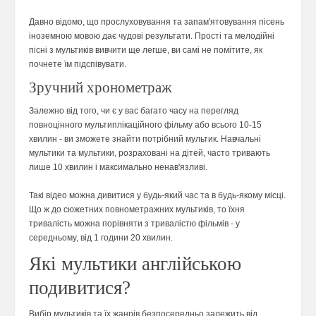
Давно відомо, що прослуховування та запам'ятовування пісень
іноземною мовою дає чудові результати. Прості та мелодійні
пісні з мультиків вивчити ще легше, ви самі не помітите, як
почнете їм підспівувати.
Зручний хронометраж
Залежно від того, чи є у вас багато часу на перегляд
повноцінного мультиплікаційного фільму або всього 10-15
хвилин - ви зможете знайти потрібний мультик. Навчальні
мультики та мультики, розраховані на дітей, часто тривають
лише 10 хвилин і максимально ненав'язливі.
Такі відео можна дивитися у будь-який час та в будь-якому місці.
Що ж до сюжетних повнометражних мультиків, то їхня
тривалість можна порівняти з тривалістю фільмів - у
середньому, від 1 години 20 хвилин.
Які мультики англійською
подивитися?
Вибір мультиків та їх жанрів безпосередньо залежить від