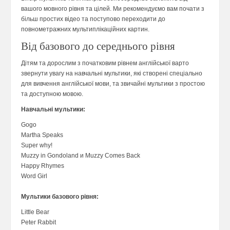
вашого мовного рівня та цілей. Ми рекомендуємо вам почати з
більш простих відео та поступово переходити до
повнометражних мультиплікаційних картин.
Від базового до середнього рівня
Дітям та дорослим з початковим рівнем англійської варто
звернути увагу на навчальні мультики, які створені спеціально
для вивчення англійської мови, та звичайні мультики з простою
та доступною мовою.
Навчальні мультики:
Gogo
Martha Speaks
Super why!
Muzzy in Gondoland и Muzzy Comes Back
Happy Rhymes
Word Girl
Мультики базового рівня:
Little Bear
Peter Rabbit