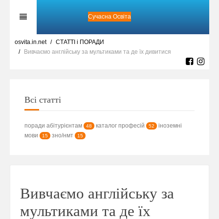
Сучасна Освіта
osvita.in.net
СТАТТІ і ПОРАДИ
Вивчаємо англійську за мультиками та де їх дивитися
Всі статті
поради абітурієнтам
каталог професій
іноземні
48
52
мови
зно/нмт
15
15
Вивчаємо англійську за
мультиками та де їх