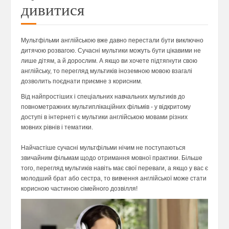
дивитися
Мультфільми англійською вже давно перестали бути виключно
дитячою розвагою. Сучасні мультики можуть бути цікавими не
лише дітям, а й дорослим. А якщо ви хочете підтягнути свою
англійську, то перегляд мультиків іноземною мовою взагалі
дозволить поєднати приємне з корисним.
Від найпростіших і спеціальних навчальних мультиків до
повнометражних мультиплікаційних фільмів - у відкритому
доступі в інтернеті є мультики англійською мовами різних
мовних рівнів і тематики.
Найчастіше сучасні мультфільми нічим не поступаються
звичайним фільмам щодо отримання мовної практики. Більше
того, перегляд мультиків навіть має свої переваги, а якщо у вас є
молодший брат або сестра, то вивчення англійської може стати
корисною частиною сімейного дозвілля!