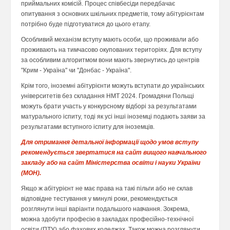
приймальних комісій. Процес співбесіди передбачає
опитування з основних шкільних предметів, тому абітурієнтам
потрібно буде підготуватися до цього етапу.
Особливий механізм вступу мають особи, що проживали або
проживають на тимчасово окупованих територіях. Для вступу
за особливим алгоритмом вони мають звернутись до центрів
"Крим - Україна" чи "Донбас - Україна".
Крім того, іноземні абітурієнти можуть вступати до українських
університетів без складання НМТ 2024. Громадяни Польщі
можуть брати участь у конкурсному відборі за результатами
матурального іспиту, тоді як усі інші іноземці подають заяви за
результатами вступного іспиту для іноземців.
Для отримання детальної інформації щодо умов вступу
рекомендується звертатися на сайт вищого навчального
закладу або на сайт Міністерства освіти і науки України
(МОН).
Якщо ж абітурієнт не має права на такі пільги або не склав
відповідне тестування у минулі роки, рекомендується
розглянути інші варіанти подальшого навчання. Зокрема,
можна здобути професію в закладах професійно-технічної
освіти (ПТУ) або фахових коледжах. Також можна розглянути