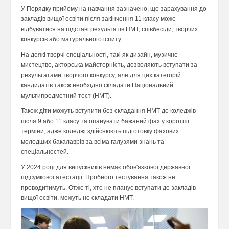
У Порядку прийому на навчання зазначено, що зарахування до
закладів вищої освіти після закінчення 11 класу може
відбуватися на підставі результатів НМТ, співбесіди, творчих
конкурсів або матурального іспиту.
На деякі творчі спеціальності, такі як дизайн, музичне
мистецтво, акторська майстерність, дозволяють вступати за
результатами творчого конкурсу, але для цих категорій
кандидатів також необхідно складати Національний
мультипредметний тест (НМТ).
Також діти можуть вступити без складання НМТ до коледжів
після 9 або 11 класу та опанувати бажаний фах у коротші
терміни, адже коледжі здійснюють підготовку фахових
молодших бакалаврів за всіма галузями знань та
спеціальностей.
У 2024 році для випускників немає обов'язкової державної
підсумкової атестації. Пробного тестування також не
проводитимуть. Отже ті, хто не планує вступати до закладів
вищої освіти, можуть не складати НМТ.