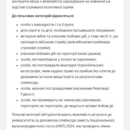
контрактні місця з можливістю зарахування на навчання на
підставі отриманої позитивної оцінки.
До пільгових категорій відносяться:
особи з інвалідністю І та ІІ групи;
діти-сироти та діти, позбавлені батьківського піклування;
ветерани війни та учасники бойових дій, у тому числі ті, що
проходять військову службу (крім військовослужбовців
строкової служби);
учасники бойових дій на території інших держав;
особи, які перебували у полоні чи заручниках;
особи, які постраждали внаслідок Чорнобильської
катастрофи, яким надано право на прийом без іспитів до
державних установ вищої освіти за результатами
співбесіди;
особи, визнані постраждалими учасниками Революції
Гідності;
особи, які проживають на тимчасово окупованих
територіях чи територіях, де ведуться активні бойові дії.
Пільгові категорії абітурієнтів мають можливість вступати до
університетів за допомогою співбесіди замість Національного
мультипредметного тесту (НМТ) 2024, яку проводять члени