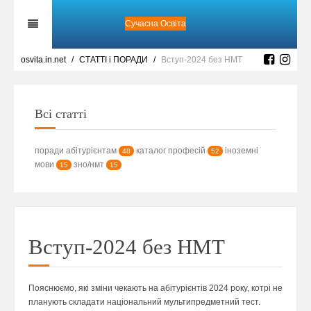
Сучасна Освіта
osvita.in.net
СТАТТІ і ПОРАДИ
Вступ-2024 без НМТ
Всі статті
поради абітурієнтам
каталог професій
іноземні
48
52
мови
зно/нмт
15
15
Вступ-2024 без НМТ
Пояснюємо, які зміни чекають на абітурієнтів 2024 року, котрі не
планують складати національний мультипредметний тест.