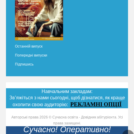
Останній випуск
Попередні випуски
Підпишись
Навчальним закладам:
Зв’яжіться з нами сьогодні, щоб дізнатися, як краще
РЕКЛАМНІ ОПЦІЇ
охопити свою аудиторію:
Авторські права 2026 © Сучасна освіта - Довідник абітурієнта. Усі
права захищені.
Сучасно! Оперативно!