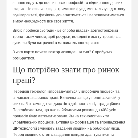
знання ведуть до появи нових професій та відмирання деяких
старих. Це означає, що, отримавши фундаментальну підготовку
в університеті, фахівець донавчатиметься і перенавчатиметься
в міру необхідності все своє життя.
Вибір професії сьогодні - це спроба вгадати довгостроковий
тренд таким чином, щоб ресурси, вкладені в освіту: гроші, час,
зусилля були витрачені з максимальною користю.
З чого варто почати вектор докладання сил? Спробуємо
розібратися.
Що потрібно знати про ринок
праці?
Передові технології впроваджуються у виробничі процеси та
впливають на ринок праці. Виявляється це у появі вакансій, у
яких набір вимог до кандидатів відрізняється від традиційних.
Передбачається, що вже найближчими роками до 40% усіх
процесів буде автоматизовано. Зміна технологічних та
управлінських процесів, активна цифровізація та впровадження
ШІ-технологій змінюють завдання людини на робочому місці.
Перед людиною стоїть завдання швидко адаптуватися та