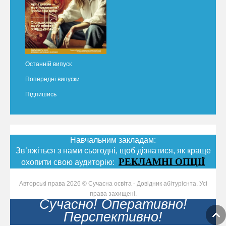
Останній випуск
Попередні випуски
Підпишись
Навчальним закладам:
Зв’яжіться з нами сьогодні, щоб дізнатися, як краще
РЕКЛАМНІ ОПЦІЇ
охопити свою аудиторію:
Авторські права 2026 © Сучасна освіта - Довідник абітурієнта. Усі
права захищені.
Сучасно! Оперативно!
Перспективно!