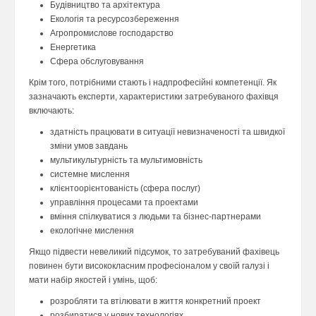
Будівництво та архітектура
Екологія та ресурсозбереження
Агропромислове господарство
Енергетика
Сфера обслуговування
Крім того, потрібними стають і надпрофесійні компетенції. Як
зазначають експерти, характеристики затребуваного фахівця
включають:
здатність працювати в ситуації невизначеності та швидкої
зміни умов завдань
мультикультурність та мультимовність
системне мислення
клієнтоорієнтованість (сфера послуг)
управління процесами та проектами
вміння спілкуватися з людьми та бізнес-партнерами
екологічне мислення
Якщо підвести невеликий підсумок, то затребуваний фахівець
повинен бути висококласним професіоналом у своїй галузі і
мати набір якостей і умінь, щоб:
розробляти та втілювати в життя конкретний проект
розбиратися у нових технологіях