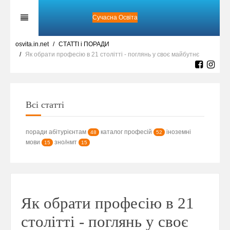
Сучасна Освіта
osvita.in.net
СТАТТІ і ПОРАДИ
Як обрати професію в 21 столітті - поглянь у своє майбутнє
Всі статті
поради абітурієнтам
каталог професій
іноземні
48
52
мови
зно/нмт
15
15
Як обрати професію в 21
столітті - поглянь у своє