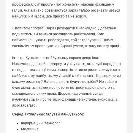
професіоналом" просте - потрібно бути класним фахівцем у
галузі, яка активно розвивається зараз та/або розвиватиметься
найближчим часом. Все просто та не зовсім.
З попитом професії зараз розібратися нескладно. Достатньо
подивитись, які вакансії розміщують роботодавці. Кого
найчастіше шукають роботодавці, той затребуваний. Таким
спеціалістам пропонують найкращі умови, велику оплату праці.
Із затребуваністю в майбутньому справа дещо інакша.
Насамперед потрібно звернути увагу на те, які галузі народного
господарства за оцінками експертів активно розвиватимуться в
найближчому майбутньому у вашій країні та світі. Що сприятиме
їхньому розвитку? Які спеціалісти будуть потрібні? Не зайвим
буде дізнатися також про поточні потреби національного та
міжнародного ринку праці. Щороку національні уряди
публікують звіти про те, яких фахівців не вистачає економіці, а
яких забагато.
Серед актуальних галузей майбутнього:
Інформаційні технології
Медицина