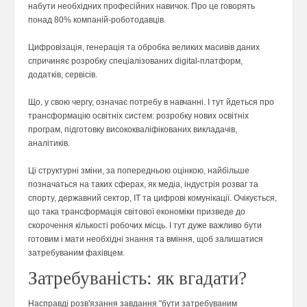
набути необхідних професійних навичок. Про це говорять
понад 80% компаній-роботодавців.
Цифровізація, генерація та обробка великих масивів даних
спричиняє розробку спеціалізованих digital-платформ,
додатків, сервісів.
Що, у свою чергу, означає потребу в навчанні. І тут йдеться про
трансформацію освітніх систем: розробку нових освітніх
програм, підготовку висококваліфікованих викладачів,
аналітиків.
Ці структурні зміни, за попередньою оцінкою, найбільше
позначаться на таких сферах, як медіа, індустрія розваг та
спорту, державний сектор, IT та цифрові комунікації. Очікується,
що така трансформація світової економіки призведе до
скорочення кількості робочих місць. І тут дуже важливо бути
готовим і мати необхідні знання та вміння, щоб залишатися
затребуваним фахівцем.
Затребуваність: як вгадати?
Насправді розв'язання завдання "бути затребуваним