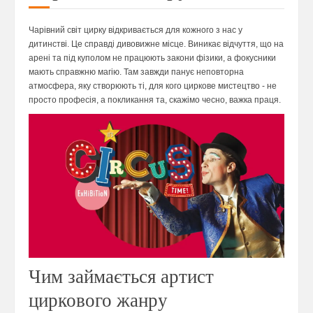
Чарівний світ цирку відкривається для кожного з нас у
дитинстві. Це справді дивовижне місце. Виникає відчуття, що на
арені та під куполом не працюють закони фізики, а фокусники
мають справжню магію. Там завжди панує неповторна
атмосфера, яку створюють ті, для кого циркове мистецтво - не
просто професія, а покликання та, скажімо чесно, важка праця.
Чим займається артист
циркового жанру