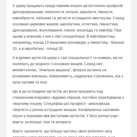
У цирку працюють представники кількох артистичних професій:
дресирувальники, ілюзіоністи, клоуни, акробати, гімнасти,
еквілібристи, наїзники та артисти естрадного мистецтва. Серед
основних циркових жанрів: акробатика, атлетика, гімнастика,
дресирування, жонглювання, ілюзія, клоунада та еквілібр. При
цьому у кожному з них є свої спеціалізації. В еквілібристиці,
наприклад, понад 10 жанрових різновидів, у гімнастиці - близько
20, а в акробатиці - понад 30.
А в деяких артистів цирку є такі спеціальності та номери, які не
належать до жодного з основних жанрів. Серед них:
мнемотехніка, "лічильна машина", фігурне катання на
роликових ковзанах, обжерливість, надвлучна стрілянина, гра з
хула-хупами та інші.
Що ж до естрадних артистів, всі вони працюють над
створенням яскравих і відомих образів, постійно перебуваючи у
творчому пошуку. Специфіка цієї професії - виконавська
творчість у різних естрадних жанрах. Конферансьє заповнює
паузи у перервах між виступами артистів. У його репертуарі -
жарти, розіграші, ігри та конкурси.
Варто зазначити, що більшу частину свого робочого часу