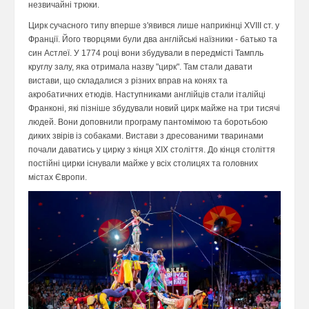
незвичайні трюки.
Цирк сучасного типу вперше з'явився лише наприкінці XVIII ст. у
Франції. Його творцями були два англійські наїзники - батько та
син Астлеї. У 1774 році вони збудували в передмісті Тампль
круглу залу, яка отримала назву "цирк". Там стали давати
вистави, що складалися з різних вправ на конях та
акробатичних етюдів. Наступниками англійців стали італійці
Франконі, які пізніше збудували новий цирк майже на три тисячі
людей. Вони доповнили програму пантомімою та боротьбою
диких звірів із собаками. Вистави з дресованими тваринами
почали даватись у цирку з кінця XIX століття. До кінця століття
постійні цирки існували майже у всіх столицях та головних
містах Європи.