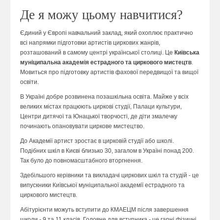
Де я можу цьому навчитися?
Єдиний у Європі навчальний заклад, який охоплює практично
всі напрямки підготовки артистів циркових жанрів,
розташований в самому центрі української столиці. Це
Київська
муніципальна академія естрадного та циркового мистецтв
.
Мовиться про підготовку артистів фахової передвищої та вищої
освіти.
В Україні добре розвинена позашкільна освіта. Майже у всіх
великих містах працюють циркові студії, Палаци культури,
Центри дитячої та Юнацької творчості, де діти змалечку
починають опановувати циркове мистецтво.
До Академії артист зростає в цирковій студії або школі.
Подібних шкіл в Києві близько 30, загалом в Україні понад 200.
Так було до повномасштабного вторгнення.
Здебільшого керівники та викладачі циркових шкіл та студій - це
випускники Київської муніципальної академії естрадного та
циркового мистецтв.
Абітурієнти можуть вступити до КМАЕЦМ після завершення
школи - 9 та 11 класів. Головне для вступника - це гарні фізичні