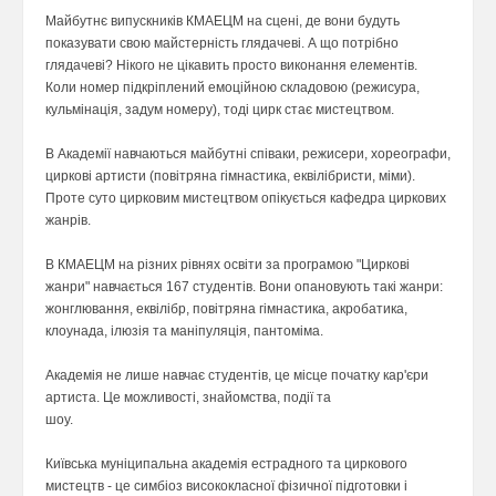
Майбутнє випускників КМАЕЦМ на сцені, де вони будуть
показувати свою майстерність глядачеві. А що потрібно
глядачеві? Нікого не цікавить просто виконання елементів.
Коли номер підкріплений емоційною складовою (режисура,
кульмінація, задум номеру), тоді цирк стає мистецтвом.
В Академії навчаються майбутні співаки, режисери, хореографи,
циркові артисти (повітряна гімнастика, еквілібристи, міми).
Проте суто цирковим мистецтвом опікується кафедра циркових
жанрів.
В КМАЕЦМ на різних рівнях освіти за програмою "Циркові
жанри" навчається 167 студентів. Вони опановують такі жанри:
жонглювання, еквілібр, повітряна гімнастика, акробатика,
клоунада, ілюзія та маніпуляція, пантоміма.
Академія не лише навчає студентів, це місце початку кар'єри
артиста. Це можливості, знайомства, події та
шоу.
Київська муніципальна академія естрадного та циркового
мистецтв - це симбіоз висококласної фізичної підготовки і