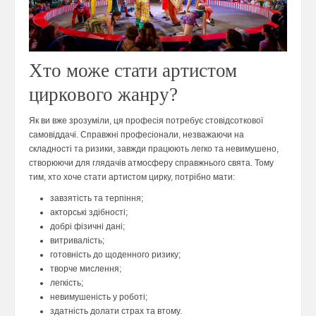
Хто може стати артистом
циркового жанру?
Як ви вже зрозуміли, ця професія потребує стовідсоткової
самовіддачі. Справжні професіонали, незважаючи на
складності та ризики, завжди працюють легко та невимушено,
створюючи для глядачів атмосферу справжнього свята. Тому
тим, хто хоче стати артистом цирку, потрібно мати:
завзятість та терпіння;
акторські здібності;
добрі фізичні дані;
витривалість;
готовність до щоденного ризику;
творче мислення;
легкість;
невимушеність у роботі;
здатність долати страх та втому.