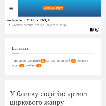
Сучасна Освіта
osvita.in.net
СТАТТІ і ПОРАДИ
У блиску софітів: артист циркового жанру
Всі статті
поради абітурієнтам
каталог професій
іноземні
48
52
мови
зно/нмт
15
15
У блиску софітів: артист
циркового жанру