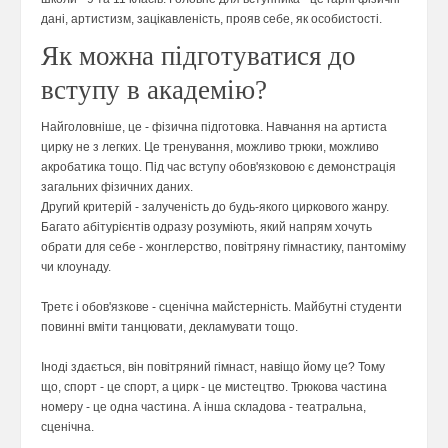
дані, артистизм, зацікавленість, прояв себе, як особистості.
Як можна підготуватися до
вступу в академію?
Найголовніше, це - фізична підготовка. Навчання на артиста
цирку не з легких. Це тренування, можливо трюки, можливо
акробатика тощо. Під час вступу обов'язковою є демонстрація
загальних фізичних даних.
Другий критерій - залученість до будь-якого циркового жанру.
Багато абітурієнтів одразу розуміють, який напрям хочуть
обрати для себе - жонглерство, повітряну гімнастику, пантоміму
чи клоунаду.
Третє і обов'язкове - сценічна майстерність. Майбутні студенти
повинні вміти танцювати, декламувати тощо.
Іноді здається, він повітряний гімнаст, навіщо йому це? Тому
що, спорт - це спорт, а цирк - це мистецтво. Трюкова частина
номеру - це одна частина. А інша складова - театральна,
сценічна.