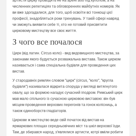
артисти цирку проводять не на арені або під куполом, а на
численних репетиціях та обговореннях майбутніх номерів. Як
ви вже здогадалися, для того, щоб освоїти всі тонкощі цієї
професії, знадобляться роки тренувань. У такій сфері навряд
чи зможуть виявити себе ті, хто не готовий присвятити
цирковому мистецтву все своє життя.
З чого все почалося
Цирк (від латин. Circus коло) - вид видовищного мистецтва, за
законами якого будується розважальна вистава. Також цирком
називається і сама спеціальна будівля для проведення цих
вистав.
У стародавніх римлян словом "цирк" (circus, "коло", "кругла
будівля") називалася відкрита споруда у вигляді витягнутого
овалу, що за формою нагадує сучасний іподром. Римський цирк
мав мало спільного із сучасною цирковою виставою: він був
місцем проведення верхових перегонів та гонок колісниць, а
також єдиноборств гладіаторів.
Циркове ж мистецтво веде свій початок від вистав на
ярмаркових площах середньовічних міст та шкіл верхової їзди.
Там, де збирався народ, з'являлися артисти, котрі вміли робити