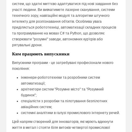
систем, що здатні миттєво адаптуватися під нові завдання без
участі людини. Ви вивчатимете лазерне сканування, системи
технічного зору, навігаційні модулі та алгоритми штучного
інтелекту для розпізнавання об'єктів. Особлива увага
приділяється робототехніці, автоматизації складних процесів
та програмуванню на мовах C# та Python, що дозволяє
створювати "розумні" заводи, автономних кур'єрів або
рятувальні дрони.
Ким працюють випускники
Випускники програми - це затребувані професіонали нового
покоління:
інженери-робототехніки та розробники систем
автоматизації;
архітектори систем "Розумне місто" та "Розумний
будинок";
спеціалісти з розробки та пілотування безпілотних
авіаційних систем;
системні аналітики в галузі промислового інтернету речей.
Цей напрям створений для інноваторів, які мріють вдихнути
життя в метал і стояти біля витоків четвертої промислової