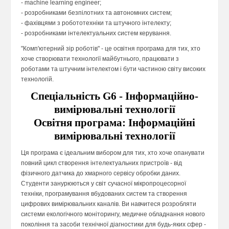
- machine learning engineer;
- розробниками безпілотних та автономних систем;
- фахівцями з робототехніки та штучного інтелекту;
- розробниками інтелектуальних систем керування.
"Комп'ютерний зір роботів" - це освітня програма для тих, хто
хоче створювати технології майбутнього, працювати з
роботами та штучним інтелектом і бути частиною світу високих
технологій.
Спеціальність G6 - Інформаційно-
вимірювальні технології
Освітня програма: Інформаційні
вимірювальні технології
Ця програма є ідеальним вибором для тих, хто хоче опанувати
повний цикл створення інтелектуальних пристроїв - від
фізичного датчика до хмарного сервісу обробки даних.
Студенти занурюються у світ сучасної мікропроцесорної
техніки, програмування вбудованих систем та створення
цифрових вимірювальних каналів. Ви навчитеся розробляти
системи екологічного моніторингу, медичне обладнання нового
покоління та засоби технічної діагностики для будь-яких сфер -