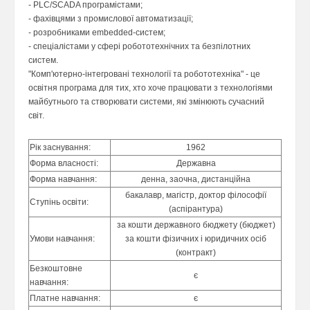
- PLC/SCADA програмістами;
- фахівцями з промислової автоматизації;
- розробниками embedded-систем;
- спеціалістами у сфері робототехнічних та безпілотних
систем.
"Комп'ютерно-інтегровані технології та робототехніка" - це
освітня програма для тих, хто хоче працювати з технологіями
майбутнього та створювати системи, які змінюють сучасний
світ.
Рік заснування:
1962
Форма власності:
Державна
Форма навчання:
денна, заочна, дистанційна
бакалавр, магістр, доктор філософії
Ступінь освіти:
(аспірантура)
за кошти державного бюджету (бюджет)
Умови навчання:
за кошти фізичних і юридичних осіб
(контракт)
Безкоштовне
є
навчання:
Платне навчання:
є