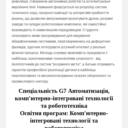
революції, створюючи автономних роботів та інтелектуальні
виробничі лінії. Навчання фокусується на розробці систем
технічного зору, лазерної навігації та алгоритмів прийняття
рішень, що дозволяє випускникам проєктувати дрони, розумні
заводи та складні роботизовані комплекси, які самостійно
взаємодіють із навколишнім середовищем. Студенти
опановують мови програмування для керування
кіберфізичними системами, перетворюючись на дефіцитних
фахівців, здатних інтегрувати штучний інтелект у реальні
фізичні процеси. Молодь отримує можливість працювати з
найбільш захоплюючими технологіями сучасності - від
безпілотників до систем "розумного міста", а батьки отримують
гарантію професійної реалізації дитини в найбільш
перспективних та високооплачуваних галузях оборонного та
промислового сектору.
Спеціальність G7 Автоматизація,
комп'ютерно-інтегровані технології
та робототехніка
Освітня програм: Комп'ютерно-
інтегровані технології та