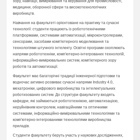
зору, навігації, вимірювання та керування для промисловості,
медицини, оборонної сфери та високотехнологічних
виробництв.
Навчання на факультеті орієнтоване на практику та сучасні
технології: студенти працюють із робототехнічними
платформами, системами автоматизації, мікроконтролерами,
сенсорами, засобами комп'ютерного моделювання та
технологіями штучного інтелекту. Освітні програми охоплюють
напрями робототехніки, комп'ютерно-інтегрованих технологій,
інформаційно-вимірювальних систем, комп'ютерного зору
роботів та автоматизації.
Факультет має багаторічні традиції інженерної підготовки та
водночас активно розвиває сучасні напрями Industry 4.0,
мехатроніки, цифрового виробництва та інтелектуальних
роботизованих систем. До структури факультету входять
кафедри, які займаються робототехнікою, автоматизацією,
неруйнівним контролем, навігаційними та оптичними
системами, інформаційно-вимірювальними технологіями та
комп'ютерно-інтегрованими технологіями виробництва
приладів.
Студенти факультету беруть участь у наукових дослідженнях,