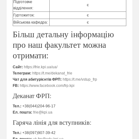
Підготовче
є
відділення:
Гуртожиток:
є
Військова кафедра:
є
Більш детальну інформацію
про наш факультет можна
отримати:
Сайт:
https://frie.kpi.ua/ua/
Телеграм:
https://t.me/dekanat_frie
Чат для абитурієнтів ФРП:
https://t.me/vstup_frp
FB:
https://www.facebook.com/frp.kpi
Деканат ФРП:
Тел.:
+38(044)204-96-17
Ел. пошта:
frie@kpi.ua
Гаряча лінія для вступників:
Тел.:
+38(097)907-39-42