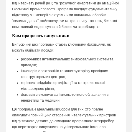
від Інтернету речей (IoT) та "розумної" енергетики до авіаційної
і космічної промисловості. Програма поєднує фундаментальну
підготовку з інженерії з актуальними навичками обробки
"великих даних", забезпечуючи метрологічну точність, без якої
неможливий жоден сучасний бізнес чи виробництво.
Ким працюють випускники
Випускники цієї програми стають ключовими фахівцями, які
можуть обіймати посади:
розробників інтелектуальних вимірювальних систем та
приладів;
інженерів-електроніків та конструкторів у провідних
конструкторських центрах;
керівників відділів сертифікації та контролю якості
міжнародного рівня;
фахівців з експлуатації високоточного обладнання в
енергетиці та медицині.
Ця програма є ідеальним вибором для тих, хто прагне
опанувати повний цикл створення інтелектуальних пристроїв
від фізичного датчика до складного програмного інтерфейсу,
що перетворює випускника на універсального інженера