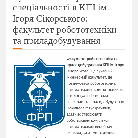
спеціальності в КПІ ім.
Ігоря Сікорського:
факультет робототехніки
та приладобудування
Факультет робототехніки та
приладобудування КПІ ім. Ігоря
Сікорського
- це сучасний
інженерний факультет, де
поєднуються робототехніка,
автоматизація, комп'ютерний зір,
інтелектуальні системи,
сенсорика та приладобудування.
Факультет готує фахівців,
здатних створювати
роботизовані комплекси,
автоматизовані виробничі
системи, системи технічного