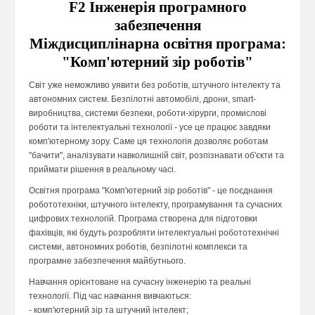
F2 Інженерія програмного
забезпечення
Міждисциплінарна освітня програма:
"Комп'ютерний зір роботів"
Світ уже неможливо уявити без роботів, штучного інтелекту та
автономних систем. Безпілотні автомобілі, дрони, smart-
виробництва, системи безпеки, роботи-хірурги, промислові
роботи та інтелектуальні технології - усе це працює завдяки
комп'ютерному зору. Саме ця технологія дозволяє роботам
"бачити", аналізувати навколишній світ, розпізнавати об'єкти та
приймати рішення в реальному часі.
Освітня програма "Комп'ютерний зір роботів" - це поєднання
робототехніки, штучного інтелекту, програмування та сучасних
цифрових технологій. Програма створена для підготовки
фахівців, які будуть розробляти інтелектуальні робототехнічні
системи, автономних роботів, безпілотні комплекси та
програмне забезпечення майбутнього.
Навчання орієнтоване на сучасну інженерію та реальні
технології. Під час навчання вивчаються:
- комп'ютерний зір та штучний інтелект;