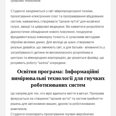
сучасних технологій.
Студенти занурюються у світ мікропроцесорної техніки,
проєктування електронних плат та програмування вбудованих
систем, навчаючись створювати "органи чуття" для космічної
галузі, авіації та цифрової медицини. Ви навчитеся розробляти
діагностичне обладнання нового покоління, поєднуючи
фундаментальну інженерну точність із сучасними методами
обробки великих даних. Для молоді це шанс створювати
реальні девайси, що змінюють світ, а для батьків - впевненість у
затребуваності дитини як висококласного розробника в
центрах та міжнародних корпораціях, де цінуються фахівці, що
розуміють роботу "заліза" зсередини.
Освітня програма: Інформаційні
вимірювальні технології для гнучких
роботизованих систем
Це напрям для тих, хто мріє вдихнути життя в метал. Програма
фокусується на створенні "органів чуття" та систем прийняття
рішень для автономних машин, дронів та роботизованих
комплексів.
Студенти опановують проєктування гнучких виробничих