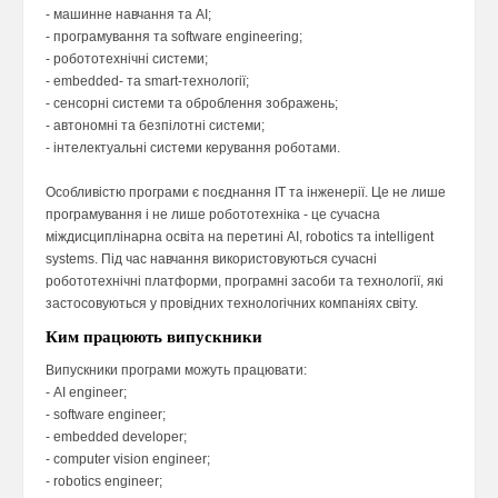
- машинне навчання та AI;
- програмування та software engineering;
- робототехнічні системи;
- embedded- та smart-технології;
- сенсорні системи та оброблення зображень;
- автономні та безпілотні системи;
- інтелектуальні системи керування роботами.
Особливістю програми є поєднання ІТ та інженерії. Це не лише
програмування і не лише робототехніка - це сучасна
міждисциплінарна освіта на перетині AI, robotics та intelligent
systems. Під час навчання використовуються сучасні
робототехнічні платформи, програмні засоби та технології, які
застосовуються у провідних технологічних компаніях світу.
Ким працюють випускники
Випускники програми можуть працювати:
- AI engineer;
- software engineer;
- embedded developer;
- computer vision engineer;
- robotics engineer;