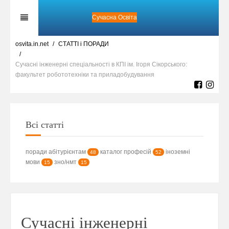
Сучасна Освіта
osvita.in.net
СТАТТІ і ПОРАДИ
Сучасні інженерні спеціальності в КПІ ім. Ігоря Сікорського:
факультет робототехніки та приладобудування
Всі статті
поради абітурієнтам
каталог професій
іноземні
48
52
мови
зно/нмт
15
15
Сучасні інженерні