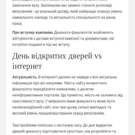
закінчення вузу. Закликаємо вас уважно слухати розповіді
випускників - це реальний досвід, який найкраще показує рівень
навчального закладу та актуальність спеціальності на ринку
праці.
Про вступну кампанію.
Деканати факультетів знайомлять
абітурієнтів з датами вступної кампанії та документами, які
потрібно подавати під час вступу.
День відкритих дверей vs
інтернет
Актуальність.
В інтернеті далеко не завжди є вся актуальна
інформація про всі напрямки. Якість сайту конкретного
факультету передбачити неможливо, є десятки
неінформативних порталів. Що примітно, якість не залежить від
престижності вузу. У вибраного вами факультету може бути
напівзанедбаний сайт, але при цьому сильні викладачі та
високий рівень працевлаштування серед випускників.
Такі проблеми пов'язані з нестачею часу. До дня відкритих
дверей деканату підготуватися простіше, ніж розробляти та