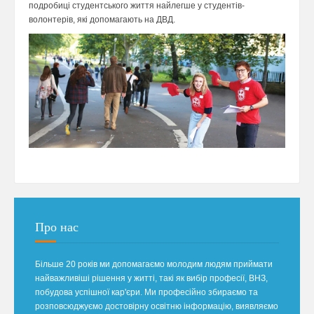
подробиці студентського життя найлегше у студентів-
волонтерів, які допомагають на ДВД.
Про нас
Більше 20 років ми допомагаємо молодим людям приймати
найважливіші рішення у житті, такі як вибір професії, ВНЗ,
побудова успішної кар'єри. Ми професійно збираємо та
розповсюджуємо достовірну освітню інформацію, виявляємо