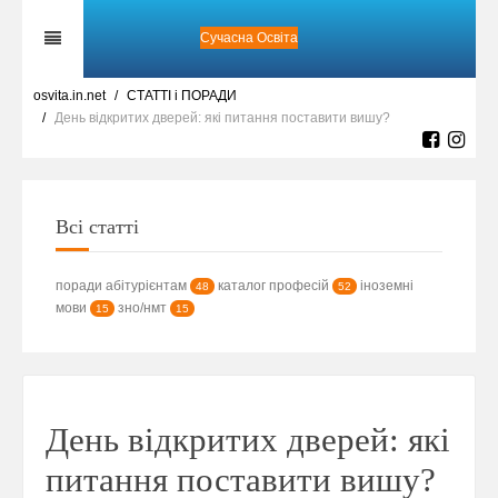
Сучасна Освіта
osvita.in.net
СТАТТІ і ПОРАДИ
День відкритих дверей: які питання поставити вишу?
Всі статті
поради абітурієнтам
каталог професій
іноземні
48
52
мови
зно/нмт
15
15
День відкритих дверей: які
питання поставити вишу?