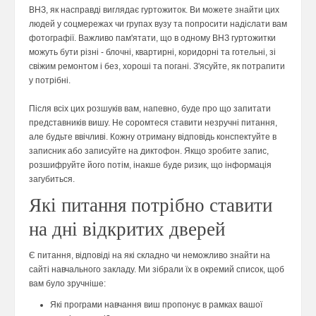
ВНЗ, як насправді виглядає гуртожиток. Ви можете знайти цих
людей у соцмережах чи групах вузу та попросити надіслати вам
фотографії. Важливо пам'ятати, що в одному ВНЗ гуртожитки
можуть бути різні - блочні, квартирні, коридорні та готельні, зі
свіжим ремонтом і без, хороші та погані. З'ясуйте, як потрапити
у потрібні.
Після всіх цих розшуків вам, напевно, буде про що запитати
представників вишу. Не соромтеся ставити незручні питання,
але будьте ввічливі. Кожну отриману відповідь конспектуйте в
записник або записуйте на диктофон. Якщо зробите запис,
розшифруйте його потім, інакше буде ризик, що інформація
загубиться.
Які питання потрібно ставити
на дні відкритих дверей
Є питання, відповіді на які складно чи неможливо знайти на
сайті навчального закладу. Ми зібрали їх в окремий список, щоб
вам було зручніше:
Які програми навчання виш пропонує в рамках вашої