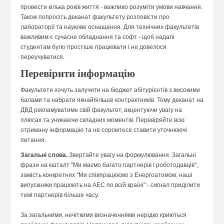
провести кілька років життя - важливо розуміти умови навчання.
Також попросіть деканат факультету розповісти про
лабораторії та наукове оснащення. Для технічних факультетів
важливим є сучасне обладнання та софт - щоб надалі
студентам було простіше працювати і не довелося
переучуватися.
Перевірити інформацію
Факультети хочуть залучити на бюджет абітурієнтів з високими
балами та набрати якнайбільше контрактників. Тому деканат на
ДВД рекламуватиме свій факультет, акцентуючи увагу на
плюсах та уникаючи складних моментів. Перевіряйте всю
отриману інформацію та не соромтеся ставити уточнюючі
питання.
Загальні слова.
Звертайте увагу на формулювання. Загальні
фрази на кшталт "Ми маємо багато партнерів і роботодавців",
замість конкретних "Ми співпрацюємо з Енергоатомом, наші
випускники працюють на АЕС по всій країні" - сигнал приділити
темі партнерів більше часу.
За загальними, нечіткими визначеннями нерідко криються