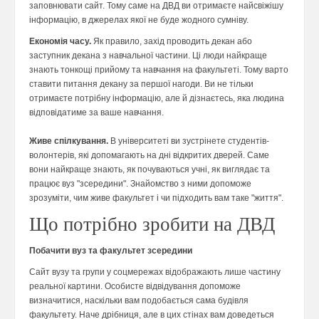
заповнювати сайт. Тому саме на ДВД ви отримаєте найсвіжішу
інформацію, в джерелах якої не буде жодного сумніву.
Економія часу.
Як правило, захід проводить декан або
заступник декана з навчальної частини. Ці люди найкраще
знають тонкощі прийому та навчання на факультеті. Тому варто
ставити питання декану за першої нагоди. Ви не тільки
отримаєте потрібну інформацію, але й дізнаєтесь, яка людина
відповідатиме за ваше навчання.
Живе спілкування.
В університеті ви зустрінете студентів-
волонтерів, які допомагають на дні відкритих дверей. Саме
вони найкраще знають, як почуваються учні, як виглядає та
працює вуз "зсередини". Знайомство з ними допоможе
зрозуміти, чим живе факультет і чи підходить вам таке "життя".
Що потрібно зробити на ДВД
Побачити вуз та факультет зсередини
Сайт вузу та групи у соцмережах відображають лише частину
реальної картини. Особисте відвідування допоможе
визначитися, наскільки вам подобається сама будівля
факультету. Наче дрібниця, але в цих стінах вам доведеться