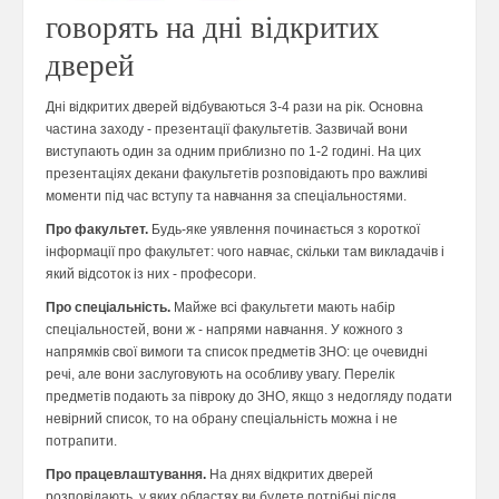
говорять на дні відкритих
дверей
Дні відкритих дверей відбуваються 3-4 рази на рік. Основна
частина заходу - презентації факультетів. Зазвичай вони
виступають один за одним приблизно по 1-2 годині. На цих
презентаціях декани факультетів розповідають про важливі
моменти під час вступу та навчання за спеціальностями.
Про факультет.
Будь-яке уявлення починається з короткої
інформації про факультет: чого навчає, скільки там викладачів і
який відсоток із них - професори.
Про спеціальність.
Майже всі факультети мають набір
спеціальностей, вони ж - напрями навчання. У кожного з
напрямків свої вимоги та список предметів ЗНО: це очевидні
речі, але вони заслуговують на особливу увагу. Перелік
предметів подають за півроку до ЗНО, якщо з недогляду подати
невірний список, то на обрану спеціальність можна і не
потрапити.
Про працевлаштування.
На днях відкритих дверей
розповідають, у яких областях ви будете потрібні після