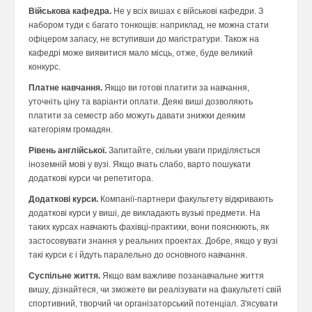
Військова кафедра.
Не у всіх вишах є військові кафедри. З
набором туди є багато тонкощів: наприклад, не можна стати
офіцером запасу, не вступивши до магістратури. Також на
кафедрі може виявитися мало місць, отже, буде великий
конкурс.
Платне навчання.
Якщо ви готові платити за навчання,
уточніть ціну та варіанти оплати. Деякі виші дозволяють
платити за семестр або можуть давати знижки деяким
категоріям громадян.
Рівень англійської.
Запитайте, скільки уваги приділяється
іноземній мові у вузі. Якщо вчать слабо, варто пошукати
додаткові курси чи репетитора.
Додаткові курси.
Компанії-партнери факультету відкривають
додаткові курси у виші, де викладають вузькі предмети. На
таких курсах навчають фахівці-практики, вони пояснюють, як
застосовувати знання у реальних проектах. Добре, якщо у вузі
такі курси є і йдуть паралельно до основного навчання.
Суспільне життя.
Якщо вам важливе позанавчальне життя
вишу, дізнайтеся, чи зможете ви реалізувати на факультеті свій
спортивний, творчий чи організаторський потенціал. З'ясувати