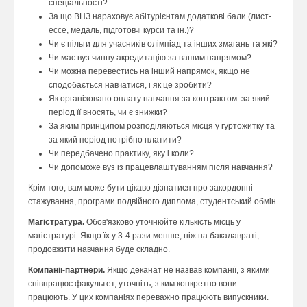
спеціальності?
За що ВНЗ нараховує абітурієнтам додаткові бали (лист-
ессе, медаль, підготовчі курси та ін.)?
Чи є пільги для учасників олімпіад та інших змагань та які?
Чи має вуз чинну акредитацію за вашим напрямом?
Чи можна перевестись на інший напрямок, якщо не
сподобається навчатися, і як це зробити?
Як організовано оплату навчання за контрактом: за який
період її вносять, чи є знижки?
За яким принципом розподіляються місця у гуртожитку та
за який період потрібно платити?
Чи передбачено практику, яку і коли?
Чи допоможе вуз із працевлаштуванням після навчання?
Крім того, вам може бути цікаво дізнатися про закордонні
стажування, програми подвійного диплома, студентський обмін.
Магістратура.
Обов'язково уточнюйте кількість місць у
магістратурі. Якщо їх у 3-4 рази менше, ніж на бакалавраті,
продовжити навчання буде складно.
Компанії-партнери.
Якщо деканат не назвав компанії, з якими
співпрацює факультет, уточніть, з ким конкретно вони
працюють. У цих компаніях переважно працюють випускники.