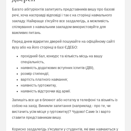
Багато абітурієнтів запитують представників вишу про базові
речі, хоча насправді відповіді і так є на сторінці навчального
закладу. Найкраще з'ясуйте все заздалегідь, а можливість
спілкування з навчальним закладом використовуйте для
важливих питань.
Перед днем відкритих дверей пошукайте на офіційному сайті
вузу або на його сторінці в базі ЄДЕБО:
прохідний бал, конкурс та кількість місць на вашу
спеціальність,
наявність додаткових вступних іспитів (ДВІ),
розмір стипендії,
вартість платного навчання;
наявність гуртожитку,
наявність відстрочки від армії.
Запишіть все це в блокнот або нотатку в телефоні та візьміть із
собою на захід. Виникли запитання (наприклад - про те, чи
вистачить усім місця у гуртожитку)? Чудово! Саме їх і варто
ставити представникам вишу.
Корисно заздалегідь з'ясувати у студентів, які вже навчаються у