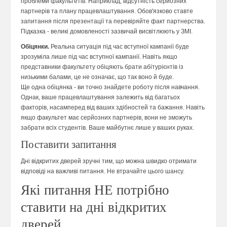
проблеми факультетів. Наприклад, відсутність серйозних
партнерів та плану працевлаштування. Обов'язково ставте
запитання після презентації та перевіряйте факт партнерства.
Підказка - великі домовленості зазвичай висвітлюють у ЗМІ.
Обіцянки.
Реальна ситуація під час вступної кампанії буде
зрозуміла лише під час вступної кампанії. Навіть якщо
представники факультету обіцяють брати абітурієнтів із
низькими балами, це не означає, що так воно й буде.
Ще одна обіцянка - ви точно знайдете роботу після навчання.
Однак, ваше працевлаштування залежить від багатьох
факторів, насамперед від ваших здібностей та бажання. Навіть
якщо факультет має серйозних партнерів, вони не зможуть
забрати всіх студентів. Ваше майбутнє лише у ваших руках.
Поставити запитання
Дні відкритих дверей зручні тим, що можна швидко отримати
відповіді на важливі питання. Не втрачайте цього шансу.
Які питання НЕ потрібно
ставити на дні відкритих
дверей