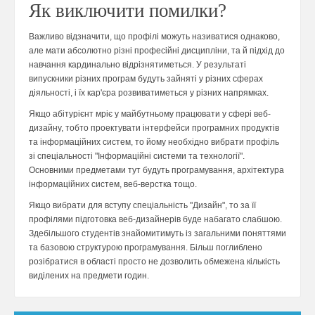
Як виключити помилки?
Важливо відзначити, що профілі можуть називатися однаково,
але мати абсолютно різні професійні дисципліни, та й підхід до
навчання кардинально відрізнятиметься. У результаті
випускники різних програм будуть зайняті у різних сферах
діяльності, і їх кар'єра розвиватиметься у різних напрямках.
Якщо абітурієнт мріє у майбутньому працювати у сфері веб-
дизайну, тобто проектувати інтерфейси програмних продуктів
та інформаційних систем, то йому необхідно вибрати профіль
зі спеціальності "Інформаційні системи та технології".
Основними предметами тут будуть програмування, архітектура
інформаційних систем, веб-верстка тощо.
Якщо вибрати для вступу спеціальність "Дизайн", то за її
профілями підготовка веб-дизайнерів буде набагато слабшою.
Здебільшого студентів знайомитимуть із загальними поняттями
та базовою структурою програмування. Більш поглиблено
розібратися в області просто не дозволить обмежена кількість
виділених на предмети годин.