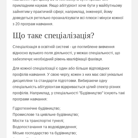
прикладним наукам. Якщо абітурієнт хоче бути у майбутньому
зайнятим у практичній сфері, наприклад, інженерії, йому
доведеться ретельно проаналізувати всі плюси і мінуси кожної
з 20 програм навчання.
Що таке спеціалізація?
Спеціалізація в освітній системі - це поглиблене вивчення
відносно вузького поля діяльності, у межах спеціальності, що
забезпечує необхідний рівень кваліфікації фахівця.
Для кожної спеціалізації є один або більше відповідних
профілів навчання. У свою чергу, кожен з них має свої унікальні
дисципліни та стандарти підготовки. Вибираючи одну
спеціальність абітурієнтам відкривається цілий спектр різних
профілів. Наприклад, у спеціальності "Будівництво" існують такі
програми навчання:
Гідротехнічне будівництво;
Промислове та цивільне будівництво;
Мости та транспортні тунелі;
Водопостачання та водовідведення;
Міське господарство та будівництво;