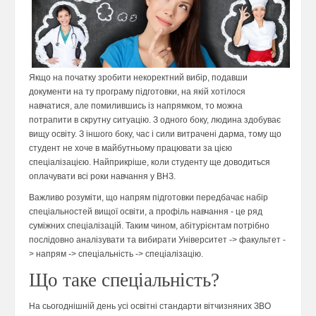
Якщо на початку зробити некоректний вибір, подавши
документи на ту програму підготовки, на якій хотілося
навчатися, але помилившись із напрямком, то можна
потрапити в скрутну ситуацію. З одного боку, людина здобуває
вищу освіту. З іншого боку, час і сили витрачені дарма, тому що
студент не хоче в майбутньому працювати за цією
спеціалізацією. Найприкріше, коли студенту ще доводиться
оплачувати всі роки навчання у ВНЗ.
Важливо розуміти, що напрям підготовки передбачає набір
спеціальностей вищої освіти, а профіль навчання - це ряд
суміжних спеціалізацій. Таким чином, абітурієнтам потрібно
послідовно аналізувати та вибирати Університет -> факультет -
> напрям -> спеціальність -> спеціалізацію.
Що таке спеціальність?
На сьогоднішній день усі освітні стандарти вітчизняних ЗВО