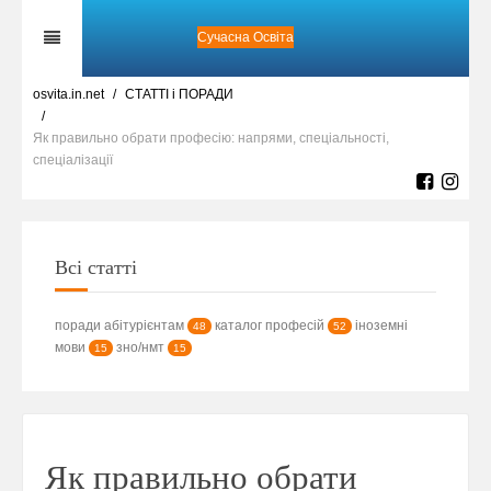
Сучасна Освіта
osvita.in.net
СТАТТІ і ПОРАДИ
Як правильно обрати професію: напрями, спеціальності,
спеціалізації
Всі статті
поради абітурієнтам
каталог професій
іноземні
48
52
мови
зно/нмт
15
15
Як правильно обрати