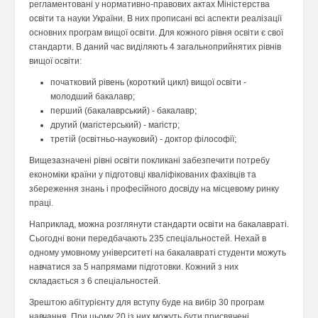
регламентовані у нормативно-правових актах Міністерства
освіти та науки України. В них прописані всі аспекти реалізації
основних програм вищої освіти. Для кожного рівня освіти є свої
стандарти. В даний час виділяють 4 загальноприйнятих рівнів
вищої освіти:
початковий рівень (короткий цикл) вищої освіти -
молодший бакалавр;
перший (бакалаврський) - бакалавр;
другий (магістерський) - магістр;
третій (освітньо-науковий) - доктор філософії;
Вищезазначені рівні освіти покликані забезпечити потребу
економіки країни у підготовці кваліфікованих фахівців та
збереження знань і професійного досвіду на місцевому ринку
праці.
Наприклад, можна розглянути стандарти освіти на бакалавраті.
Сьогодні вони передбачають 235 спеціальностей. Нехай в
одному умовному університеті на бакалавраті студенти можуть
навчатися за 5 напрямами підготовки. Кожний з них
складається з 6 спеціальностей.
Зрештою абітурієнту для вступу буде на вибір 30 програм
навчання. При цьому 20 із них можуть бути присвячені