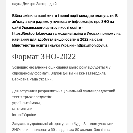
науки Дмитро Завгородній.
Війна змінила наші життя і певні події складно планувати. В
зв'язку з цим радимо уточнювати інформацію про ЗНО на
сайті Українського центру якості освіти -
https://testportal.gov.ua та можливі зміни в Умовах прийому на
навчання для здобуття вищої освіти в 2022 на сайті
Міністерства освіти і науки України - https://mon.gov.ua.
Формат ЗНО-2022
Зовнішнє незалежне оцінювання цього року відбудеться у
спрощеному форматі. Відповідні зміни вже затвердила
Верховна Рада України.
Для вступників розроблять національний мультипредметний
тест з трьох предметів:
української мови,
математики,
історії України.
Завдань з української літератури не буде. Загалом учасники
ЗНО повинні виконати 60 завдань за 80 хвилин. Зовнішнє