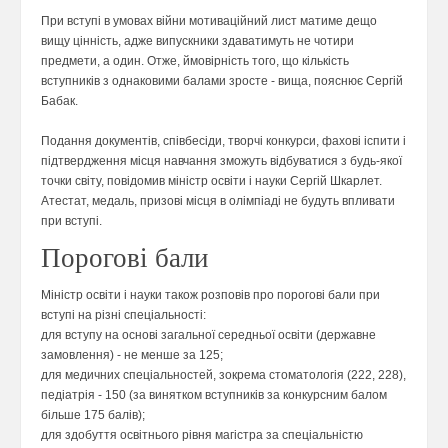
При вступі в умовах війни мотиваційний лист матиме дещо
вищу цінність, адже випускники здаватимуть не чотири
предмети, а один. Отже, ймовірність того, що кількість
вступників з однаковими балами зросте - вища, пояснює Сергій
Бабак.
Подання документів, співбесіди, творчі конкурси, фахові іспити і
підтвердження місця навчання зможуть відбуватися з будь-якої
точки світу, повідомив міністр освіти і науки Сергій Шкарлет.
Атестат, медаль, призові місця в олімпіаді не будуть впливати
при вступі.
Порогові бали
Міністр освіти і науки також розповів про порогові бали при
вступі на різні спеціальності:
для вступу на основі загальної середньої освіти (державне
замовлення) - не менше за 125;
для медичних спеціальностей, зокрема стоматологія (222, 228),
педіатрія - 150 (за винятком вступників за конкурсним балом
більше 175 балів);
для здобуття освітнього рівня магістра за спеціальністю