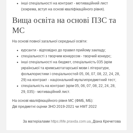
інші спеціальності на контракт - мотиваційний лист
(зокрема, вступ на основі кваліфікаційного рівня).
Вища освіта на основі ПЗС та
МС
На основі повної загальної середньої освіти:
курсанти - відповідно до правил прийому закладу;
спеціальності з творчим конкурсом - творчий конкурс;
інші спеціальності на бюджет, спеціальність 035 (крім
української та кримськотатарської мови і літератури,
фольклористики і спеціальностей 05, 06, 07, 08, 22, 24, 28,
29) на контракт - національний мультипредметний тест;
спеціальність на контракт (крім 05, 06, 07, 08, 22, 24, 28,
29, 035) - мотиваційний лист.
На основі кваліфікаційного рівня МС (ФМБ, МБ):
Дві предметні оцінки ЗНО 2019-2021 чи НМТ 2022
За матеріалами
https://life.pravda.com.ua
, Діана Кречетова