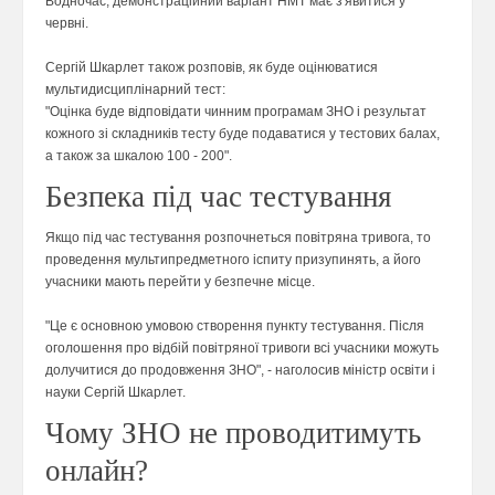
Водночас, демонстраційний варіант НМТ має з'явитися у
червні.
Сергій Шкарлет також розповів, як буде оцінюватися
мультидисциплінарний тест:
"Оцінка буде відповідати чинним програмам ЗНО і результат
кожного зі складників тесту буде подаватися у тестових балах,
а також за шкалою 100 - 200".
Безпека під час тестування
Якщо під час тестування розпочнеться повітряна тривога, то
проведення мультипредметного іспиту призупинять, а його
учасники мають перейти у безпечне місце.
"Це є основною умовою створення пункту тестування. Після
оголошення про відбій повітряної тривоги всі учасники можуть
долучитися до продовження ЗНО", - наголосив міністр освіти і
науки Сергій Шкарлет.
Чому ЗНО не проводитимуть
онлайн?