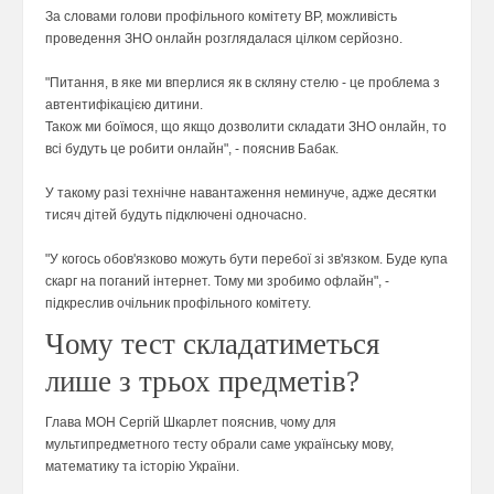
За словами голови профільного комітету ВР, можливість
проведення ЗНО онлайн розглядалася цілком серйозно.
"Питання, в яке ми вперлися як в скляну стелю - це проблема з
автентифікацією дитини.
Також ми боїмося, що якщо дозволити складати ЗНО онлайн, то
всі будуть це робити онлайн", - пояснив Бабак.
У такому разі технічне навантаження неминуче, адже десятки
тисяч дітей будуть підключені одночасно.
"У когось обов'язково можуть бути перебої зі зв'язком. Буде купа
скарг на поганий інтернет. Тому ми зробимо офлайн", -
підкреслив очільник профільного комітету.
Чому тест складатиметься
лише з трьох предметів?
Глава МОН Сергій Шкарлет пояснив, чому для
мультипредметного тесту обрали саме українську мову,
математику та історію України.