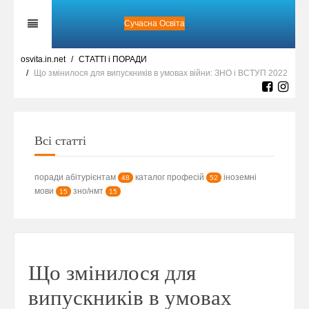
Сучасна Освіта
osvita.in.net
СТАТТІ і ПОРАДИ
Що змінилося для випускників в умовах війни: ЗНО і ВСТУП 2022
Всі статті
поради абітурієнтам
каталог професій
іноземні
48
52
мови
зно/нмт
15
15
Що змінилося для
випускників в умовах