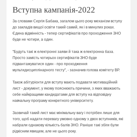
Вступна кампанія-2022
За словами Сергія Бабака, загалом цього року механізм вступу
до закладів вищої освіти такий самий, як і в минулих роках.
Єдина відмінність - тепер сертифікатів про проходження ЗНО
буде не чотири, а один.
"Будуть такі ж електронні заяви й така ж електронна база.
Просто замість чотирьох сертифікатів ЗНО буде
підвантажуватися один - про проходження
мультидисциплінарного тесту", - зазначив голова комітету ВР.
Також абітурієнти для вступу мають подавати мотиваційний
лист - документ, у якому пояснюють причини, з яких вважають
себе найкращими кандидатами для вступу на відповідну
навчальну програму конкретного університету.
Зазвичай такий лист має мінімальну вагу і потрібен лише для
того, щоб надати перевагу умовно одному з двох вступників, які
набрали однакову кількість балів ЗНО. Раніше такі збіги були
рідкісним явищем, але не цього року.