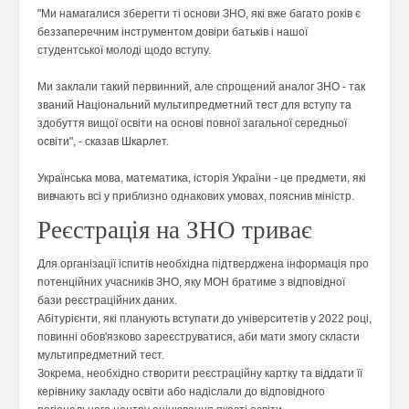
"Ми намагалися зберегти ті основи ЗНО, які вже багато років є
беззаперечним інструментом довіри батьків і нашої
студентської молоді щодо вступу.
Ми заклали такий первинний, але спрощений аналог ЗНО - так
званий Національний мультипредметний тест для вступу та
здобуття вищої освіти на основі повної загальної середньої
освіти", - сказав Шкарлет.
Українська мова, математика, історія України - це предмети, які
вивчають всі у приблизно однакових умовах, пояснив міністр.
Реєстрація на ЗНО триває
Для організації іспитів необхідна підтверджена інформація про
потенційних учасників ЗНО, яку МОН братиме з відповідної
бази реєстраційних даних.
Абітурієнти, які планують вступати до університетів у 2022 році,
повинні обов'язково зареєструватися, аби мати змогу скласти
мультипредметний тест.
Зокрема, необхідно створити реєстраційну картку та віддати її
керівнику закладу освіти або надіслали до відповідного