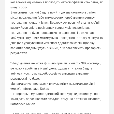
незалежне оцінювання проводитиметься офлайн - так само, як
минулі роки.
Випускники повинні будуть прийти до визначеного в районі
місця проживання (або тимчасового перебування) центру
тестування і скласти іспит. Враховуючи воєнний стан в країні і
високу ймовірність повітряних тривог у різних регіонах,
тестування не буде проводитися в один день і в один час.
Майбутні вступники матимуть на проходження тесту мінімум 10
днів (без урахуванням можливої додаткової сесії). Щоразу
варіанти завдань будуть різними, аби забезпечити прозорість
результатів.
"Якщо дитина не може фізично прийти і скласти ЗНО сьогодні,
це можна зробити в інший день. Щоразу питання будуть
змінюватися, тому недобросовісно виконати завдання
можливості не буде.
Ми намагалися поставити випускників у максимально рівні
умови", - підкреслив Бабак.
"Попередньо, мультипредметний тест буде здаватися у липні.
Точні дати зараз назвати складно, тому що є технічні нюанси", -
наголосив Бабак.