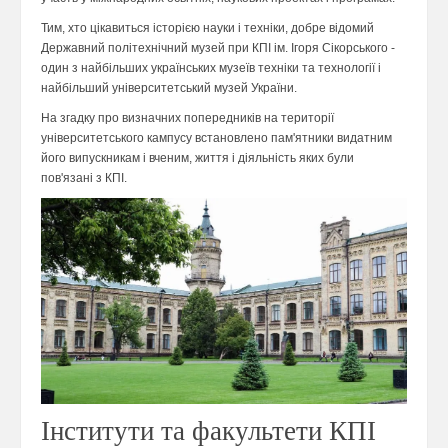
Тим, хто цікавиться історією науки і техніки, добре відомий
Державний політехнічний музей при КПІ ім. Ігоря Сікорського -
один з найбільших українських музеїв техніки та технології і
найбільший університетський музей України.
На згадку про визначних попередників на території
університетського кампусу встановлено пам'ятники видатним
його випускникам і вченим, життя і діяльність яких були
пов'язані з КПІ.
Інститути та факультети КПІ