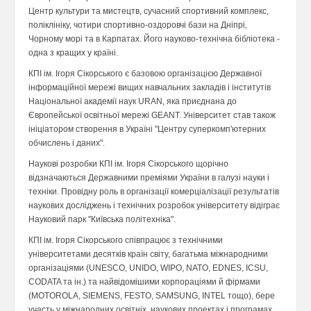
Центр культури та мистецтв, сучасний спортивний комплекс,
поліклініку, чотири спортивно-оздоровчі бази на Дніпрі,
Чорному морі та в Карпатах. Його науково-технічна бібліотека -
одна з кращих у країні.
КПІ ім. Ігоря Сікорського є базовою організацією Державної
інформаційної мережі вищих навчальних закладів і інститутів
Національної академії наук URAN, яка приєднана до
Європейської освітньої мережі GEANT. Університет став також
ініціатором створення в Україні "Центру суперкомп'ютерних
обчислень і даних".
Наукові розробки КПІ ім. Ігоря Сікорського щорічно
відзначаються Державними преміями України в галузі науки і
техніки. Провідну роль в організації комерціалізації результатів
наукових досліджень і технічних розробок університету відіграє
Науковий парк "Київська політехніка".
КПІ ім. Ігоря Сікорського співпрацює з технічними
університетами десятків країн світу, багатьма міжнародними
організаціями (UNESСO, UNIDO, WIPO, NATO, EDNES, ICSU,
CODATA та ін.) та найвідомішими корпораціями й фірмами
(MOTOROLA, SIEMENS, FESTO, SAMSUNG, INTEL тощо), бере
участь у міжнародних освітніх, наукових проектах і програмах.