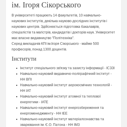
ім. Ігоря Сікорського
В університеті працюють 14 факультетів, 10 навчально-
наукових інститутів, декілька науково-дослідних інститутів і
наукових центрів. Здійснюється підготовка бакалаврів,
спеціалістів та магістрів, кандидатів і докторів наук. Університет
має власне видавництво "Політехніка".
Серед викладачів КПІ ім.Ігоря Сікорського - майже 500
професорів, понад 1300 доцентів.
Інститути
Інститут спеціального зв'язку та захисту інформації - ІСЗЗІ
Навчально-науковий видавничо-полiграфiчний інститут -
НН ВПІ
Навчально-науковий інститут аерокосмічних технологій -
НН ІАТ
Навчально-науковий інститут атомної та теплової
енергетики - ІАТЕ
Навчально-науковий інститут енергозбереження та
енергоменеджменту - НН ІЕЕ
Навчально-науковий інститут матеріалознавства та
зварювання ім. Є.О. Патона - НН ІМЗ