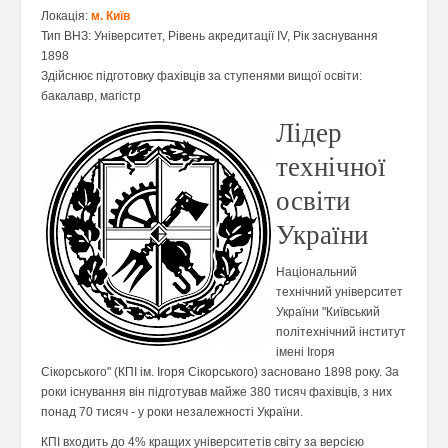
Локація:
м. Київ
Тип ВНЗ: Університет, Рівень акредитації IV, Рік заснування
1898
Здійснює підготовку фахівців за ступенями вищої освіти:
бакалавр, магістр
Лідер
технічної
освіти
України
Національний
технічний університет
України "Київський
політехнічний інститут
імені Ігоря
Сікорського" (КПІ ім. Ігоря Сікорського) засновано 1898 року. За
роки існування він підготував майже 380 тисяч фахівців, з них
понад 70 тисяч - у роки незалежності України.
КПІ входить до 4% кращих університетів світу за версією