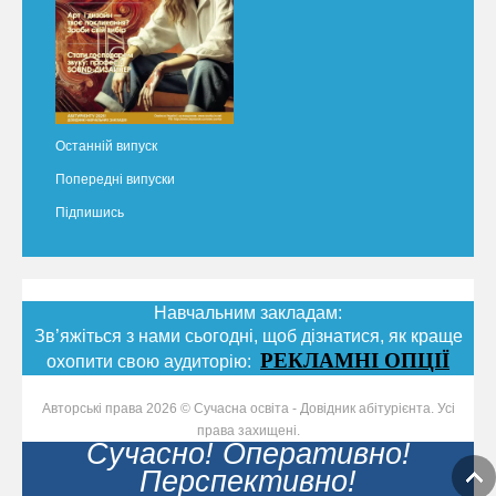
Останній випуск
Попередні випуски
Підпишись
Навчальним закладам:
Зв’яжіться з нами сьогодні, щоб дізнатися, як краще
РЕКЛАМНІ ОПЦІЇ
охопити свою аудиторію:
Авторські права 2026 © Сучасна освіта - Довідник абітурієнта. Усі
права захищені.
Сучасно! Оперативно!
Перспективно!