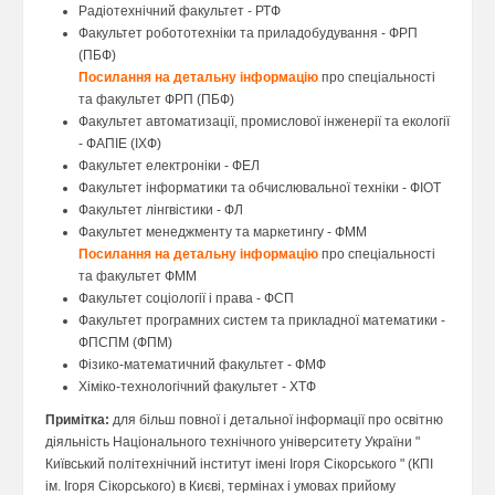
Радiотехнiчний факультет - РТФ
Факультет робототехніки та приладобудування - ФРП
(ПБФ)
Посилання на детальну інформацію
про спеціальності
та факультет ФРП (ПБФ)
Факультет автоматизації, промислової інженерії та екології
- ФАПІЕ (ІХФ)
Факультет електронiки - ФЕЛ
Факультет iнформатики та обчислювальної технiки - ФІОТ
Факультет лiнгвiстики - ФЛ
Факультет менеджменту та маркетингу - ФММ
Посилання на детальну інформацію
про спеціальності
та факультет ФММ
Факультет соціології і права - ФСП
Факультет програмних систем та прикладної математики -
ФПСПМ (ФПМ)
Фiзико-математичний факультет - ФМФ
Хiмiко-технологiчний факультет - ХТФ
Примітка:
для більш повної і детальної інформації про освітню
діяльність Національного технічного університету України "
Київський політехнічний інститут імені Ігоря Сікорського " (КПІ
ім. Ігоря Сікорського) в Києві, термінах і умовах прийому