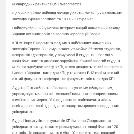
міжнародних рейтингів QS і Webometrics.
Щорічно обіймає найвищі позиції у рейтингах вищих навчальних
закладів України "Компас" та "ТОП-200 Україна".
Найпопулярніший у мережі Інтернет вищий навчальний заклад
України останніх років за версією корпорації Google.
КПІ ім. Ігоря Сікорського є одним з найбільших навчальних
закладів Європи. У ньому навчається майже 25 тисяч студентів,
аспірантів і докторантів, у тому числі й студенти-іноземці з
країн близького та далекого зарубіжжя. Кожний шостий студент
м. Києва здобуває освіту в КПІ, кожен двадцять п'ятий професор
і доцент України - викладач КПІ, у технічних ВНЗ країни кожний
п'ятий факультет і кафедра - це факультет або кафедра КПІ.
Аудиторії та лабораторії оснащені сучасним обладнанням,
упроваджуються новітні технології навчання з використанням
комп'ютерних мереж. Усе це дозволяє забезпечити якість
освіти, рівень якої відповідає стандартам кращих закордонних
університетів.
Будівлі інститутів і факультетів КПІ ім. Ігоря Сікорського та
університетські гуртожитки розкинулися на площі близько 120
гектарів. Це справжнє місто в місті. Університет має власний