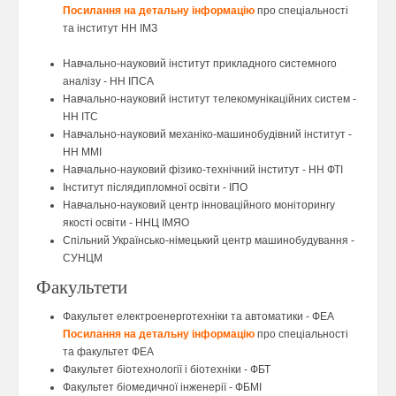
Посилання на детальну інформацію
про спеціальності
та інститут НН ІМЗ
Навчально-науковий інститут прикладного системного
аналiзу - НН ІПСА
Навчально-науковий інститут телекомунiкацiйних систем -
НН ІТС
Навчально-науковий механiко-машинобудiвний iнститут -
НН ММІ
Навчально-науковий фiзико-технiчний iнститут - НН ФТІ
Інститут післядипломної освіти - ІПО
Навчально-науковий центр інноваційного моніторингу
якості освіти - ННЦ ІМЯО
Спільний Українсько-німецький центр машинобудування -
СУНЦМ
Факультети
Факультет електроенерготехнiки та автоматики - ФЕА
Посилання на детальну інформацію
про спеціальності
та факультет ФЕА
Факультет бiотехнологiї i бiотехнiки - ФБТ
Факультет біомедичної інженерії - ФБМІ