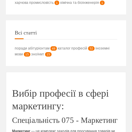
харчова промисловість
хімічна та біоінженерія
1
1
Всі статті
поради абітурієнтам
каталог професій
іноземні
48
52
мови
зно/нмт
15
15
Вибір професії в сфері
маркетингу:
Спеціальність 075 - Маркетинг
Маркетинг
— це комплекс заходів для просування товарів чи