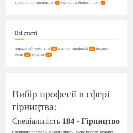
харчова промисловість
хімічна та біоінженерія
1
1
Всі статті
поради абітурієнтам
каталог професій
іноземні
48
52
мови
зно/нмт
15
15
Вибір професії в сфері
гірництва:
Спеціальність
184 - Гірництво
Специфіка професій, плюси і мінуси. Місце роботи, особисті