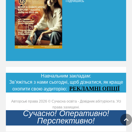
Підпишись
Навчальним закладам:
Зв’яжіться з нами сьогодні, щоб дізнатися, як краще
РЕКЛАМНІ ОПЦІЇ
охопити свою аудиторію:
Авторські права 2026 © Сучасна освіта - Довідник абітурієнта. Усі
права захищені.
Сучасно! Оперативно!
Перспективно!