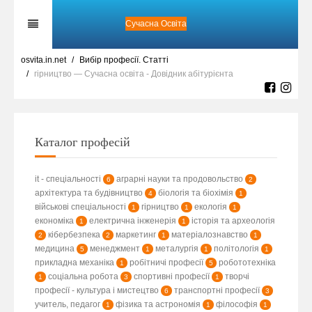
Сучасна Освіта
osvita.in.net
Вибір професії. Статті
гірництво — Сучасна освіта - Довідник абітурієнта
Каталог професій
it - спеціальності
аграрні науки та продовольство
6
2
архітектура та будівництво
біологія та біохімія
4
1
військові спеціальності
гірництво
екологія
1
1
1
економіка
електрична інженерія
історія та археологія
1
1
кібербезпека
маркетинг
матеріалознавство
2
2
1
1
медицина
менеджмент
металургія
політологія
5
1
1
1
прикладна механіка
робітничі професії
робототехніка
1
5
соціальна робота
спортивні професії
творчі
1
3
1
професії - культура і мистецтво
транспортні професії
6
3
учитель, педагог
фізика та астрономія
філософія
1
1
1