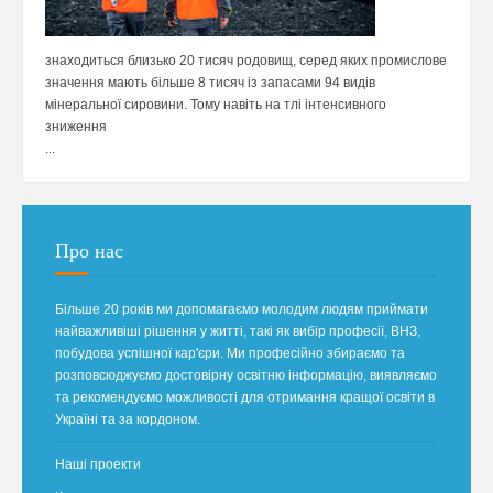
знаходиться близько 20 тисяч родовищ, серед яких промислове
значення мають більше 8 тисяч із запасами 94 видів
мінеральної сировини. Тому навіть на тлі інтенсивного
зниження
...
Про нас
Більше 20 років ми допомагаємо молодим людям приймати
найважливіші рішення у житті, такі як вибір професії, ВНЗ,
побудова успішної кар'єри. Ми професійно збираємо та
розповсюджуємо достовірну освітню інформацію, виявляємо
та рекомендуємо можливості для отримання кращої освіти в
Україні та за кордоном.
Наші проекти