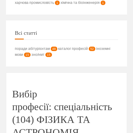
харчова промисловість
хімічна та біоінженерія
1
1
Всі статті
поради абітурієнтам
каталог професій
іноземні
48
52
мови
зно/нмт
15
15
Вибір
професії: спеціальність
(104) ФІЗИКА ТА
АСТРОНОМІЯ