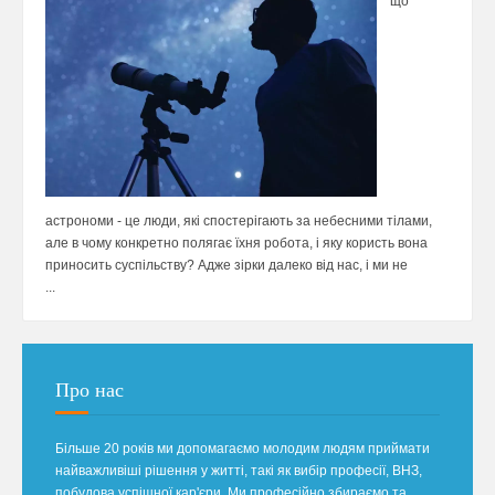
що
астрономи - це люди, які спостерігають за небесними тілами,
але в чому конкретно полягає їхня робота, і яку користь вона
приносить суспільству? Адже зірки далеко від нас, і ми не
...
Про нас
Більше 20 років ми допомагаємо молодим людям приймати
найважливіші рішення у житті, такі як вибір професії, ВНЗ,
побудова успішної кар'єри. Ми професійно збираємо та