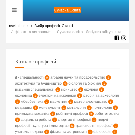
Сучасна Освіта
osvita.in.net
Вибір професії. Статті
фізика та астрономія — Сучасна освіта - Довідник абітурієнта
Каталог професій
it - спеціальності
аграрні науки та продовольство
6
2
архітектура та будівництво
біологія та біохімія
4
1
військові спеціальності
гірництво
екологія
1
1
1
економіка
електрична інженерія
історія та археологія
1
1
кібербезпека
маркетинг
матеріалознавство
2
2
1
1
медицина
менеджмент
металургія
політологія
5
1
1
1
прикладна механіка
робітничі професії
робототехніка
1
5
соціальна робота
спортивні професії
творчі
1
3
1
професії - культура і мистецтво
транспортні професії
6
3
учитель, педагог
фізика та астрономія
філософія
1
1
1