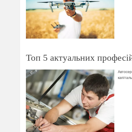
Топ 5 актуальних професій
Автосер
капітал