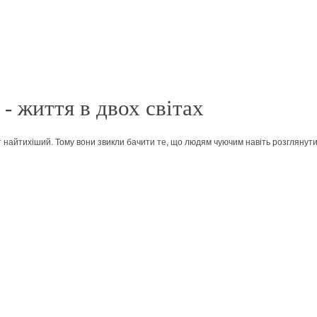
- життя в двох світах
іт найтихіший. Тому вони звикли бачити те, що людям чуючим навіть розглянути не