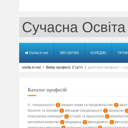
Сучасна Освіта
Osvita.in.net
ЗВО (ВУЗИ)
КОЛЕДЖІ
ПРОФ
osvita.in.net
Вибір професії. Статті
робітничі професії — Суч
Каталог професій
it - спеціальності
аграрні науки та продовольство
архіт
6
2
біологія та біохімія
військові спеціальності
гірництво
1
1
1
електрична інженерія
історія та археологія
кібербезп
1
2
матеріалознавство
медицина
менеджмент
металур
1
5
1
прикладна механіка
робітничі професії
робототехніка
1
5