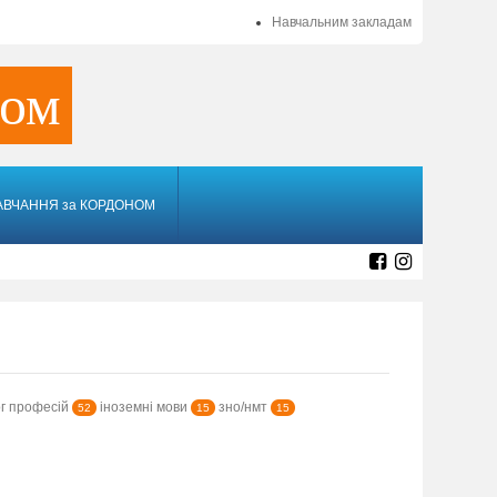
Навчальним закладам
ном
АВЧАННЯ за КОРДОНОМ
г професій
іноземні мови
зно/нмт
52
15
15