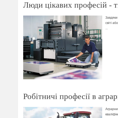
Люди цікавих професій - т
Завдяки
світі аб
...
Робітничі професії в аграр
Аграрний
кваліфі