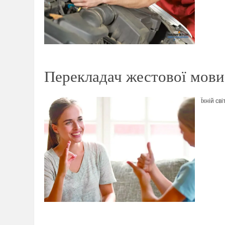
Перекладач жестової мови 
Їхній св