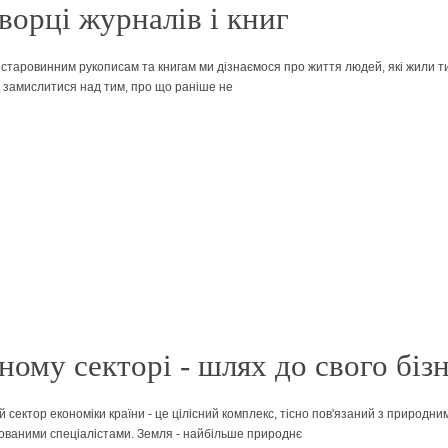
ворці журналів і книг
 старовинним рукописам та книгам ми дізнаємося про життя людей, які жили ти
о замислитися над тим, про що раніше не
ному секторі - шлях до свого біз
 сектор економіки країни - це цілісний комплекс, тісно пов'язаний з природ
кованими спеціалістами. Земля - найбільше природнє