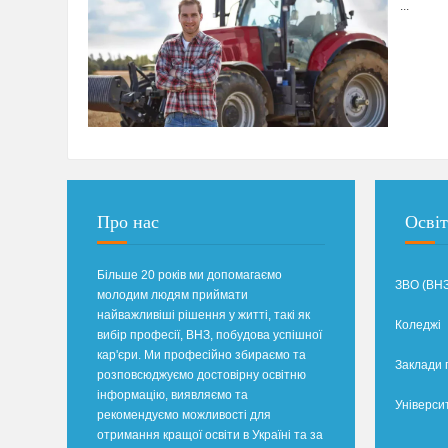
...
Про нас
Освіт
Більше 20 років ми допомагаємо
ЗВО (ВНЗ
молодим людям приймати
найважливіші рішення у житті, такі як
Коледжі
вибір професії, ВНЗ, побудова успішної
кар'єри. Ми професійно збираємо та
Заклади 
розповсюджуємо достовірну освітню
інформацію, виявляємо та
Універси
рекомендуємо можливості для
отримання кращої освіти в Україні та за