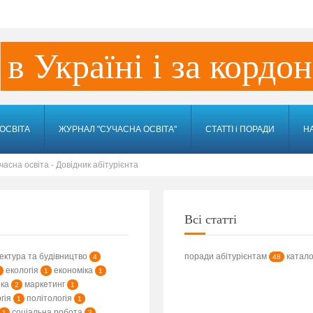
в Україні і за кордо
ОСВІТА
ЖУРНАЛ "СУЧАСНА ОСВІТА"
СТАТТІ і ПОРАДИ
Н
асна освіта - Довідник абітурієнта
Всі статті
ектура та будівництво
поради абітурієнтам
катало
4
48
екологія
економіка
1
1
ека
маркетинг
2
1
гія
політологія
1
1
соціальна робота
1
3