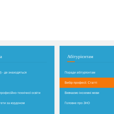
а
Абітурієнтам
) - де знаходяться
Поради абітурієнтам
Вибір професії. Статті
професійно-технічної освіти
Вивчаємо іноземні мови
тети за кордоном
Головне про ЗНО