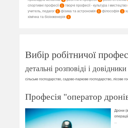
спортивні професії
творчі професії - культура і мистецтво
1
учитель, педагог
фізика та астрономія
філософія
х
1
1
1
хімічна та біоінженерія
1
Вибір робітничої професі
детальні розповіді і довідники
сільське господарство, садово-паркове господарство, лісове г
Професія "оператор дронів
Дрони (в
операцій
...