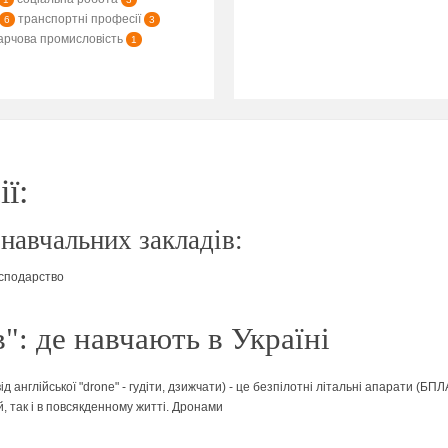
транспортні професії
6
3
арчова промисловість
1
ї:
 навчальних закладів:
осподарство
": де навчають в Україні
ід англійської "drone" - гудіти, дзижчати) - це безпілотні літальні апарати (БП
, так і в повсякденному житті. Дронами