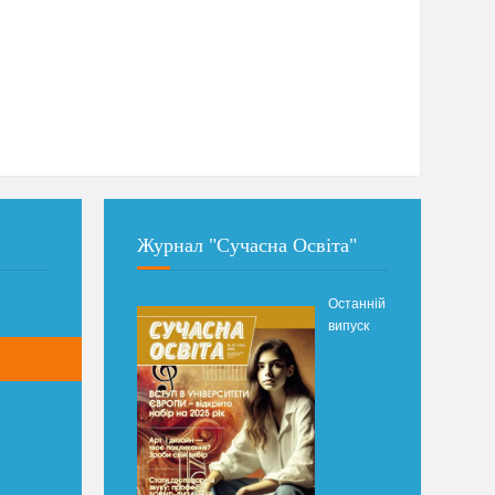
Журнал "Сучасна Освіта"
Останній
випуск