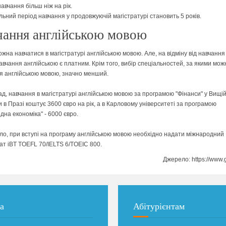
авчання більш ніж на рік.
ьний період навчання у продовжуючій магістратурі становить 5 років.
чання англійською мовою
ожна навчатися в магістратурі англійською мовою. Але, на відміну від навчання
авчання англійською є платним. Крім того, вибір спеціальностей, за якими мож
я англійською мовою, значно менший.
д, навчання в магістратурі англійською мовою за програмою "Фінанси" у Вищій
и в Празі коштує 3600 євро на рік, а в Карловому університеті за програмою
дна економіка" - 6000 євро.
ло, при вступі на програму англійською мовою необхідно надати міжнародний
ат iBT TOEFL 70/IELTS 6/TOEIC 800.
Джерело: https://www.
а
Абітурієнтам