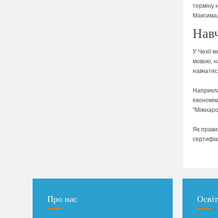
терміну н
Максимал
Нав
У Чехії м
мовою, н
навчатис
Наприкла
економік
"Міжнаро
Як прави
сертифік
Про нас
Освіт