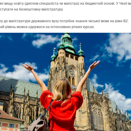
їні вищу освіту (диплом спеціаліста чи магістра) на бюджетній основі. У Чехії в
ступати на безкоштовну магістратуру.
пу до магістратури державного вузу потрібне знання чеської мови на рівні B2.
ий рівень можна одержати на інтенсивних річних курсах.