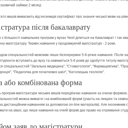
зазвичай займає 2 місяці.
ато вишів вимагають від іноземців сертифікат про знання чеської мови на рівн
стратура після бакалаврату
з більшості навчальних програм у вузах Чехії ділиться на бакалаврат і так зв
ну магістратуру. Термін навчання у продовжуючій магістратурі - 2 роки.
ядом спеціальностей можливе лише безперервне 5-6-річне навчання. Після за
ітурієнти вступають до вузу та навчаються 5-6 років до здобуття титулу магіст
ся спеціальностей "Загальна медицина", "Стоматологія", "Фармацевтика", "Пра
нція", "Педагогіка для початкових шкіл", "Католицька теологія".
 або комбінована форма
ь програм магістратури чеських вишів передбачає навчання за очною формою.
іальностей можна вивчати і на комбінованій формі (участь на лекціях та семін
а дистанційним навчанням за допомогою on-line матеріалів). Але іноземним 
мати на увазі, що лише навчання на очній формі дає право на отримання студ
ом заяв до магістратури