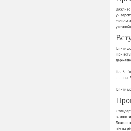
Важливо 
універси
економіки
уточнюйт
Всту
Іспити до
При всту
державно
Необов'я
знання. 
Іспити мо
Про
Стандарт
виконати
Безкошто
ніж на р