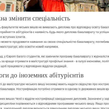
а змінити спеціальність
ь факультетів чеських вишів не вимагають диплома про відповідну освіту бакал
прийняття абітурієнтів є наявність будь-якого диплома бакалаврату та успіш
я вступних іспитів.
ви можете продовжити навчання за своєю спеціальністю бакалаврату, поглиби
 магістратурі, або освоїти новий напрямок.
д, у Європі багато студентів, які закінчили програму бакалаврату з журналісти
за краще отримати в магістратурі профільні знання - в галузі економіки, полі
, щоб працювати у відповідних відділах редакцій.
ги до іноземних абітурієнтів
пі до магістратури чеського вишу іноземці мають надати свідоцтво про ностри
бакалавра. Нострифікацію потрібно отримати в одному із державних вишів кр
них вишах Чехії є відділи нострифікації закордонних дипломів. Зазначені у за
дисципліни порівнюються з відповідними програмами чеського вишу. Якщо пр
ся, закордонний диплом визнається рівноцінним диплому чеського вишу. Ност