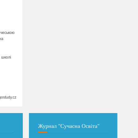
 чеською
на
 школі
gostudy.cz
Журнал "Сучасна Освіта"