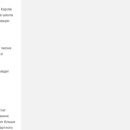
 Карлів
ща школа
рмацію
у липня.
зі
овідні
стиг
чання.
ня більше
дартного