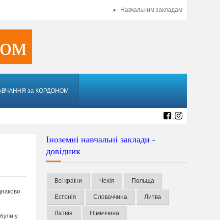
Навчальним закладам
ном
АВЧАННЯ за КОРДОНОМ
Іноземні навчальні заклади -
довідник
Всі країни
Чехія
Польща
днаково
Естонія
Словаччина
Литва
Латвія
Німеччина
були у