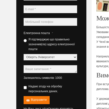
Можн
Більшіст
Умовами 
Електронна пошта
*
складанн
Я підтверджую що правильно
У Чехії 
зазначив(ла) адресу електронної
знання в
пошти
Наприкла
вважають 
культури
Вимо
Залишилось символів: 1000
При всту
Надаю згоду на обробку
диплома 
персональних даних.
У держав
Відправити
дипломі 
збігають
На Ваш лист обов"язково відповість