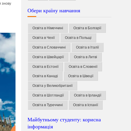
и знову
Обери країну навчання
Освіта в Німеччині
Освіта в Болгарії
Освіта в Чехії
Освіта в Польщі
Освіта в Словаччині
Освіта в Італії
Освіта в Швейцарії
Освіта в Литві
Освіта в Естонії
Освіта в Словенії
Освіта в Канаді
Освіта в Швеції
Освіта у Великобританії
Освіта в Шотландії
Освіта в Ірландії
Освіта в Туреччині
Освіта в Іспанії
Майбутньому студенту: корисна
інформація