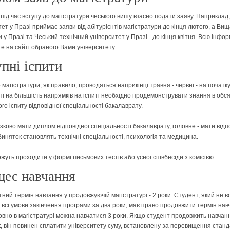
під час вступу до магістратури чеського вишу вчасно подати заяву. Наприклад,
тет у Празі приймає заяви від абітурієнтів магістратури до кінця лютого, а Ви
 у Празі та Чеський технічний університет у Празі - до кінця квітня. Всю інфо
е на сайті обраного Вами університету.
пні іспити
 магістратури, як правило, проводяться наприкінці травня - червні - на початк
пі на більшість напрямків на іспиті необхідно продемонструвати знання в обся
го іспиту відповідної спеціальності бакалаврату.
зково мати диплом відповідної спеціальності бакалаврату, головне - мати відп
Виняток становлять технічні спеціальності, психологія та медицина.
жуть проходити у формі письмових тестів або усної співбесіди з комісією.
цес навчання
ний термін навчання у продовжуючій магістратурі - 2 роки. Студент, який не в
 всі умови закінчення програми за два роки, має право продовжити термін нав
вно в магістратурі можна навчатися 3 роки. Якщо студент продовжить навчан
ік, він повинен сплатити університету суму, встановлену за перевищення стан