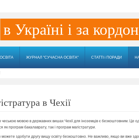
в Україні і за кордо
ОСВІТА
ЖУРНАЛ "СУЧАСНА ОСВІТА"
СТАТТІ і ПОРАДИ
Н
ї
істратура в Чехії
 чеською мовою в державних вишах Чехії для іноземців є безкоштовним. Це о
я як програм бакалаврату, так і програм магістратури.
ви можете здобути другу вищу освіту безкоштовно. Не важливо, якщо ви вже здо