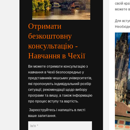
своїй кра
можете в
Для всту
Отримати
Необхідн
безкоштовну
консультацію -
Навчання в Чехії
Ви можете отримати консультацію з
навчання в Чехії безпосередньо у
представників чешських університетів,
які пропонують індивідуальний розбір
ситуації, рекомендації щодо вибору
програми та вишу, а також інформацію
про процес вступу та вартість.
Зареєструйтесь і напишіть в листі
ваше запитання.