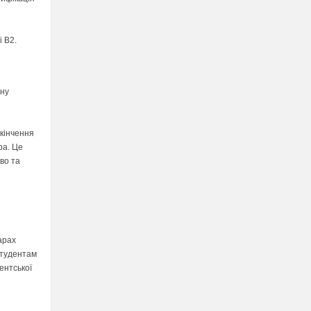
і B2.
ану
кінчення
ра. Це
во та
арах
студентам
ентської