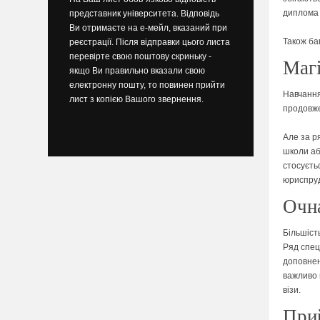
диплома 
представник університета. Відповідь
Ви отримаєте на е-мейл, вказаний при
Також баг
реєстрації. Після відправки цього листа
перевірте свою поштову скриньку -
Магі
якщо Ви правильно вказали свою
електронну пошту, то повинен прийти
Навчання 
лист з копією Вашого звернення.
продовже
Але за р
школи аб
стосуєть
юриспруде
Очна
Більшіст
Ряд спец
доповнен
важливо 
візи.
Прий