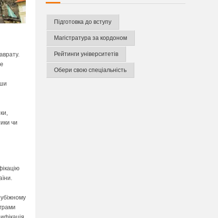
Підготовка до вступу
Магістратура за кордоном
Рейтинги університетів
аврату.
не
Обери свою спеціальність
вши
ки,
тики чи
фікацію
аїни.
рубіжному
ограми
рифікація