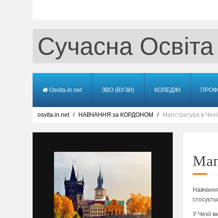
Сучасна Освіта
Osvita.in.net
ЗВО (ВУЗИ)
КОЛЕДЖІ
ПРОФ
osvita.in.net
НАВЧАННЯ за КОРДОНОМ
Магістратура в Чехі
Маг
Навчання
стосуєтьс
У Чехії 