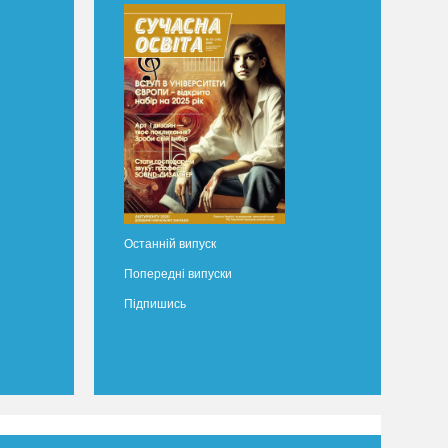
Останній випуск
Попередні випуски
Підпишись