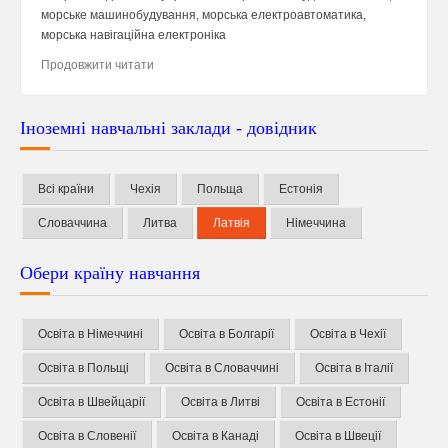
морське машинобудування, морська електроавтоматика,
морська навігаційна електроніка
Продовжити читати
Іноземні навчальні заклади - довідник
Всі країни
Чехія
Польща
Естонія
Словаччина
Литва
Латвія
Німеччина
Обери країну навчання
Освіта в Німеччині
Освіта в Болгарії
Освіта в Чехії
Освіта в Польщі
Освіта в Словаччині
Освіта в Італії
Освіта в Швейцарії
Освіта в Литві
Освіта в Естонії
Освіта в Словенії
Освіта в Канаді
Освіта в Швеції