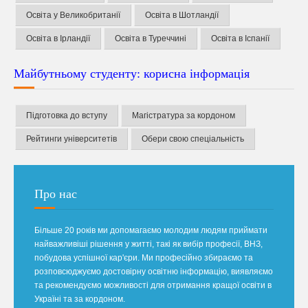
Освіта у Великобританії
Освіта в Шотландії
Освіта в Ірландії
Освіта в Туреччині
Освіта в Іспанії
Майбутньому студенту: корисна інформація
Підготовка до вступу
Магістратура за кордоном
Рейтинги університетів
Обери свою спеціальність
Про нас
Більше 20 років ми допомагаємо молодим людям приймати
найважливіші рішення у житті, такі як вибір професії, ВНЗ,
побудова успішної кар'єри. Ми професійно збираємо та
розповсюджуємо достовірну освітню інформацію, виявляємо
та рекомендуємо можливості для отримання кращої освіти в
Україні та за кордоном.