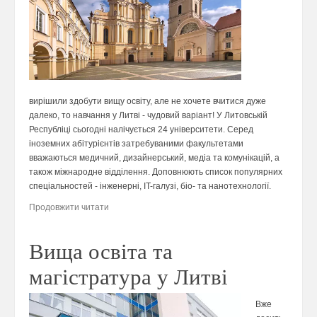
вирішили здобути вищу освіту, але не хочете вчитися дуже
далеко, то навчання у Литві - чудовий варіант! У Литовській
Республіці сьогодні налічується 24 університети. Серед
іноземних абітурієнтів затребуваними факультетами
вважаються медичний, дизайнерський, медіа та комунікацій, а
також міжнародне відділення. Доповнюють список популярних
спеціальностей - інженерні, IT-галузі, біо- та нанотехнології.
Продовжити читати
Вища освіта та
магістратура у Литві
Вже