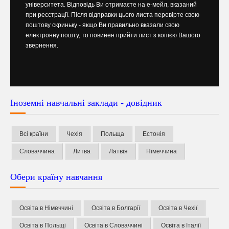
університета. Відповідь Ви отримаєте на е-мейл, вказаний
при реєстрації. Після відправки цього листа перевірте свою
поштову скриньку - якщо Ви правильно вказали свою
електронну пошту, то повинен прийти лист з копією Вашого
звернення.
Іноземні навчальні заклади - довідник
Всі країни
Чехія
Польща
Естонія
Словаччина
Литва
Латвія
Німеччина
Обери країну навчання
Освіта в Німеччині
Освіта в Болгарії
Освіта в Чехії
Освіта в Польщі
Освіта в Словаччині
Освіта в Італії