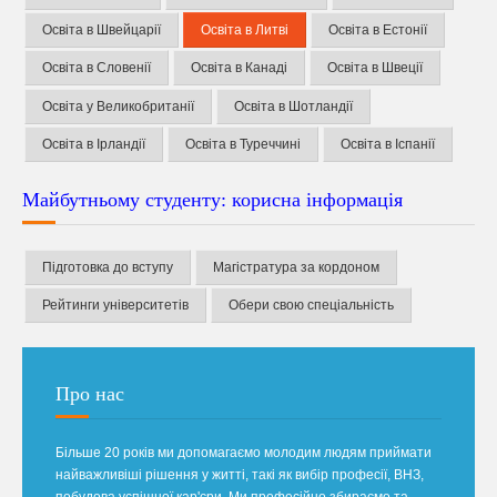
Освіта в Швейцарії
Освіта в Литві
Освіта в Естонії
Освіта в Словенії
Освіта в Канаді
Освіта в Швеції
Освіта у Великобританії
Освіта в Шотландії
Освіта в Ірландії
Освіта в Туреччині
Освіта в Іспанії
Майбутньому студенту: корисна інформація
Підготовка до вступу
Магістратура за кордоном
Рейтинги університетів
Обери свою спеціальність
Про нас
Більше 20 років ми допомагаємо молодим людям приймати
найважливіші рішення у житті, такі як вибір професії, ВНЗ,
побудова успішної кар'єри. Ми професійно збираємо та