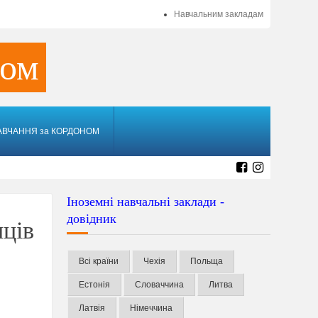
Навчальним закладам
ном
АВЧАННЯ за КОРДОНОМ
Іноземні навчальні заклади -
довідник
нців
Всі країни
Чехія
Польща
Естонія
Словаччина
Литва
Латвія
Німеччина