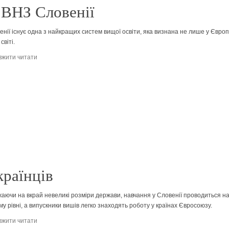
 ВНЗ Словенії
енії існує одна з найкращих систем вищої освіти, яка визнана не лише у Європі
світі.
жити читати
країнців
аючи на вкрай невеликі розміри держави, навчання у Словенії проводиться н
му рівні, а випускники вишів легко знаходять роботу у країнах Євросоюзу.
жити читати