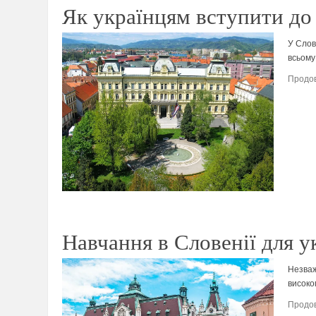
Як українцям вступити до
У Слов
всьому 
Продов
Навчання в Словенії для у
Незваж
високо
Продов