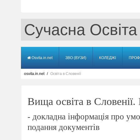
Сучасна Освіта
Osvita.in.net
ЗВО (ВУЗИ)
КОЛЕДЖІ
ПРОФ
osvita.in.net
Освіта в Словенії
Вища освіта в Словенії.
- докладна інформація про умо
подання документів