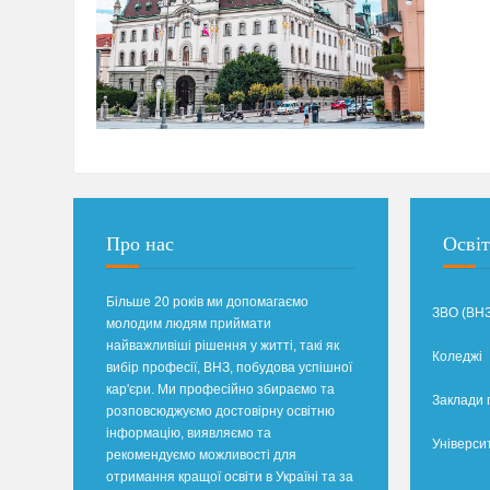
Про нас
Освіт
Більше 20 років ми допомагаємо
ЗВО (ВНЗ
молодим людям приймати
найважливіші рішення у житті, такі як
Коледжі
вибір професії, ВНЗ, побудова успішної
кар'єри. Ми професійно збираємо та
Заклади 
розповсюджуємо достовірну освітню
інформацію, виявляємо та
Універси
рекомендуємо можливості для
отримання кращої освіти в Україні та за