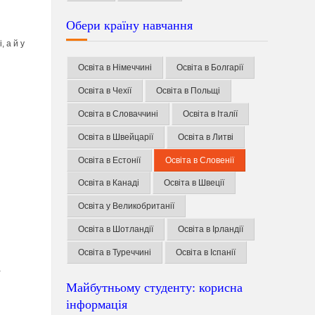
Обери країну навчання
, а й у
Освіта в Німеччині
Освіта в Болгарії
Освіта в Чехії
Освіта в Польщі
Освіта в Словаччині
Освіта в Італії
Освіта в Швейцарії
Освіта в Литві
Освіта в Естонії
Освіта в Словенії
Освіта в Канаді
Освіта в Швеції
Освіта у Великобританії
Освіта в Шотландії
Освіта в Ірландії
Освіта в Туреччині
Освіта в Іспанії
а
Майбутньому студенту: корисна
інформація