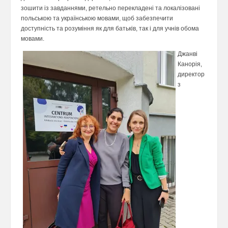
зошити із завданнями, ретельно перекладені та локалізовані
польською та українською мовами, щоб забезпечити
доступність та розуміння як для батьків, так і для учнів обома
мовами.
Джанві
Канорія,
директор
з