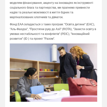
моделям фінансування, акценту на інноваціях як інструменті
соціального блага та партнерства, ми прагнемо привнести
надію та реальні можливості в життя бідних та
маргіналізованих хлопчиків та дівчаток.
Фонд EAA складається з таких програм: "Освіта дитини" (EAC),
"Аль-Фахура", "Простягни руку до Азії" (ROTA), "Захисти освіту в
умовах нестабільності та конфліктів" (PEIC), "Інноваційний
розвиток" (ID ) та проект "Разом".