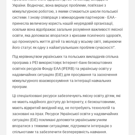
України. Водночас, вона вирішує проблеми, пов'язані з
міжкультурною роботою, з якими стикаються школи польської
системи. І знову співпраця з міжнародним партнером - EAA -
принесла величезну користь нашій неурядовій організації,
оскільки вона відображає загальне розуміння важливості якісної
освіти, яка допомагає впоратися з кризами психічного здоров'я,
що пронизують життя дітей та молоді у всьому світі, зміцнюючи
його статус як одну з найактуальніших проблем сучасності".
Під керівництвом українських та польських викладачів спільна
програма з PEI використовує Інтернет-банк безкоштовних
освітніх ресурсів Фонду EAA (IFERB) та українську освіту у
надзвичайних ситуаціях (EiE) для просування та заохочення
міжкультурного взаєморозуміння та інтеграції навчальних
програм.
Ці спеціалізовані ресурси забезпечують якісну освіту дітям, які
не мають надійного доступу до Інтернету, є безкоштовними,
мають відкритий вихідний код, не потребують технологій та
засновані на іграх. Ресурси Української освіти у надзвичайних
ситуаціях (EiE) покликані допомогти українським учням
впоратися з тяжкими ситуаціями, підтримати інтеграцію з
спільнотами та забезпечити безперервність навчання.