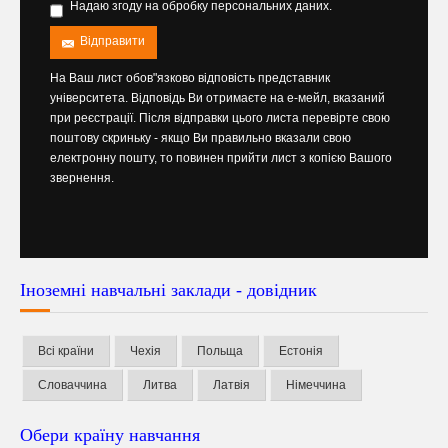
Надаю згоду на обробку персональних даних.
Відправити
На Ваш лист обов"язково відповість представник
університета. Відповідь Ви отримаєте на е-мейл, вказаний
при реєстрації. Після відправки цього листа перевірте свою
поштову скриньку - якщо Ви правильно вказали свою
електронну пошту, то повинен прийти лист з копією Вашого
звернення.
Іноземні навчальні заклади - довідник
Всі країни
Чехія
Польща
Естонія
Словаччина
Литва
Латвія
Німеччина
Обери країну навчання