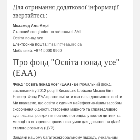
Для отримання додаткової інформації
звертайтесь:
Мохамед Аль-Амрі
Старший спеціаліст по зв'язкам зі ЗМІ
Освіта понад усе
Електронна пошта:
msalih@eaa.org.qa
Мобільний: +974 5000 9960
Про фонд "Освіта понад усе"
(EAA)
Фонд "Освіта понад усе" (EAA)
- це глобальний фонд,
заснований у 2012 році її Високістю Шейхою Мозою бінт
Нассер. Фонд EAA прагне змінити життя за допомогою освіти.
Ми вважаємо, що освіта є єдиним найефективнішим засобом
скорочення бідності, створення мирного та справедливого
суспільства, розкриття повного потенціалу кожної дитини та
молоді та створення правильних умов для досягнення цілей
сталого розвитку (ЦУР).
Завдяки нашому багатосекторальному підходу, унікальним