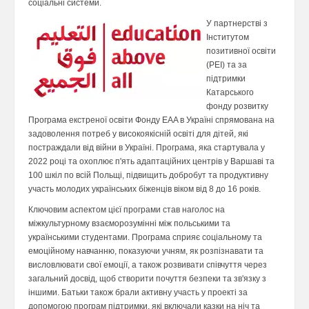
соціальні системи.
У партнерстві з
Інститутом
позитивної освіти
(PEI) та за
підтримки
Катарського
фонду розвитку
Програма екстреної освіти Фонду EAA в Україні спрямована на
задоволення потреб у високоякісній освіті для дітей, які
постраждали від війни в Україні. Програма, яка стартувала у
2022 році та охоплює п'ять адаптаційних центрів у Варшаві та
100 шкіл по всій Польщі, підвищить добробут та продуктивну
участь молодих українських біженців віком від 8 до 16 років.
Ключовим аспектом цієї програми став наголос на
міжкультурному взаєморозумінні між польськими та
українськими студентами. Програма сприяє соціальному та
емоційному навчанню, показуючи учням, як розпізнавати та
висловлювати свої емоції, а також розвивати співчуття через
загальний досвід, щоб створити почуття безпеки та зв'язку з
іншими. Батьки також брали активну участь у проекті за
допомогою програм підтримки, які включали казки на ніч та