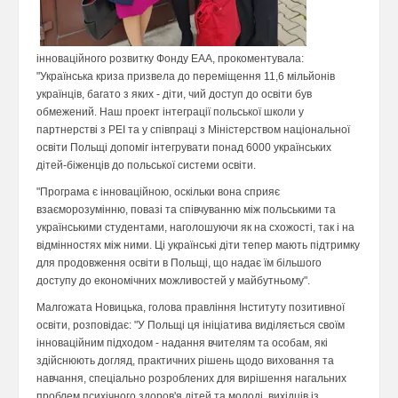
інноваційного розвитку Фонду EAA, прокоментувала:
"Українська криза призвела до переміщення 11,6 мільйонів
українців, багато з яких - діти, чий доступ до освіти був
обмежений. Наш проект інтеграції польської школи у
партнерстві з PEI та у співпраці з Міністерством національної
освіти Польщі допоміг інтегрувати понад 6000 українських
дітей-біженців до польської системи освіти.
"Програма є інноваційною, оскільки вона сприяє
взаєморозумінню, повазі та співчуванню між польськими та
українськими студентами, наголошуючи як на схожості, так і на
відмінностях між ними. Ці українські діти тепер мають підтримку
для продовження освіти в Польщі, що надає їм більшого
доступу до економічних можливостей у майбутньому".
Малгожата Новицька, голова правління Інституту позитивної
освіти, розповідає: "У Польщі ця ініціатива виділяється своїм
інноваційним підходом - надання вчителям та особам, які
здійснюють догляд, практичних рішень щодо виховання та
навчання, спеціально розроблених для вирішення нагальних
проблем психічного здоров'я дітей та молоді, вихідців із