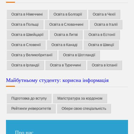
Освіта в Німеччині
Освіта в Болгарії
Освіта в Чехії
Освіта в Польщі
Освіта в Словаччині
Освіта в Італії
Освіта в Швейцарії
Освіта в Литві
Освіта в Естонії
Освіта в Словенії
Освіта в Канаді
Освіта в Швеції
Освіта у Великобританії
Освіта в Шотландії
Освіта в Ірландії
Освіта в Туреччині
Освіта в Іспанії
Майбутньому студенту: корисна інформація
Підготовка до вступу
Магістратура за кордоном
Рейтинги університетів
Обери свою спеціальність
Про нас