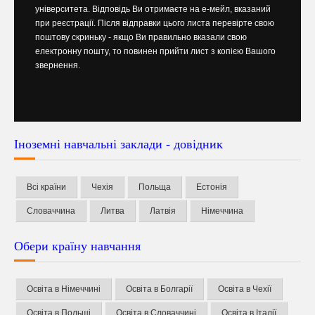
університета. Відповідь Ви отримаєте на е-мейл, вказаний
при реєстрації. Після відправки цього листа перевірте свою
поштову скриньку - якщо Ви правильно вказали свою
електронну пошту, то повинен прийти лист з копією Вашого
звернення.
Іноземні навчальні заклади - довідник
Всі країни
Чехія
Польща
Естонія
Словаччина
Литва
Латвія
Німеччина
Обери країну навчання
Освіта в Німеччині
Освіта в Болгарії
Освіта в Чехії
Освіта в Польщі
Освіта в Словаччині
Освіта в Італії