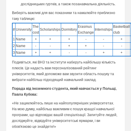
дослідницьких гуртків, а також позанавчальна діяльність.
Виберіть важливі для вас показники та намалюйте приблизно
таку таблицю:
The
Erasmus
Basketball
#
University
Scholarships
Dormitory
Internships
cost
Exchange
club
1
Name
+
+
+
-
-
+
2
Name
-
-
+
+
-
-
3
Name
+
+
-
-
+
+
Подивіться, які ВНЗ та інститути наберуть найбільшу кількість
плюсів. Це надасть вам персоналізований рейтинг
університетів, який допоможе вам звузити область пошуку та
вибрати найбільш підходящий навчальний заклад.
Порада від іноземного студента, який навчається у Польщі,
Павла Кубова:
«Не зациклюйтесь лише на найпопулярніших університетах.
На мою думку, найбільш важливим є пошук кращої навчальної
програми, що відповідає вашій спеціалізації. Запитуйте людей,
досліджуйте, відвідуйте університетські ярмарки, і ви
обов'язково це знайдете!»