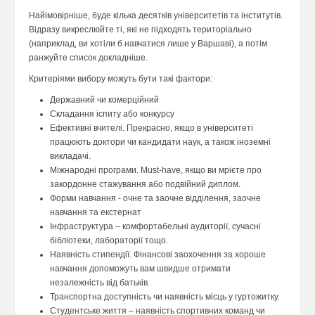
Найімовірніше, буде кілька десятків університетів та інститутів.
Відразу викреслюйте ті, які не підходять територіально
(наприклад, ви хотіли б навчатися лише у Варшаві), а потім
ранжуйте список докладніше.
Критеріями вибору можуть бути такі фактори:
Державний чи комерційний
Складання іспиту або конкурсу
Ефективні вчителі. Прекрасно, якщо в університеті
працюють доктори чи кандидати наук, а також іноземні
викладачі.
Міжнародні програми. Must-have, якщо ви мрієте про
закордонне стажування або подвійний диплом.
Форми навчання - очне та заочне відділення, заочне
навчання та екстернат
Інфраструктура – комфортабельні аудиторії, сучасні
бібліотеки, лабораторії тощо.
Наявність стипендії. Фінансові заохочення за хороше
навчання допоможуть вам швидше отримати
незалежність від батьків.
Транспортна доступність чи наявність місць у гуртожитку.
Студентське життя – наявність спортивних команд чи