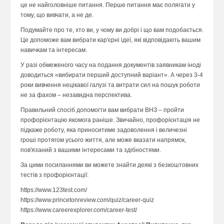
це не найголовніше питання. Перше питання має полягати у
тому, що вивчати, а не де.
Подумайте про те, хто ви, у чому ви добрі і що вам подобається.
Це допоможе вам вибрати кар'єрні ідеї, які відповідають вашим
навичкам та інтересам.
У разі обмеженого часу на подання документів заявникам іноді
доводиться «вибирати перший доступний варіант». А через 3-4
роки вивчення нецікавої галузі та витрати сил на пошук роботи
не за фахом – незавидна перспектива.
Правильний спосіб допомогти вам вибрати ВНЗ – пройти
профорієнтацію якомога раніше. Звичайно, профорієнтація не
підкаже роботу, яка приноситиме задоволення і величезні
гроші протягом усього життя, але може вказати напрямок,
пов'язаний з вашими інтересами та здібностями.
За цими посиланнями ви можете знайти деякі з безкоштовних
тестів з профорієнтації:
https://www.123test.com/
https://www.princetonreview.com/quiz/career-quiz
https://www.careerexplorer.com/career-test/