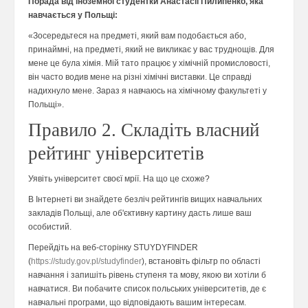
Порада від іноземної студентки Анастасії Пилипенко, яка
навчається у Польщі:
«Зосередьтеся на предметі, який вам подобається або,
принаймні, на предметі, який не викликає у вас труднощів. Для
мене це була хімія. Мій тато працює у хімічній промисловості,
він часто водив мене на різні хімічні виставки. Це справді
надихнуло мене. Зараз я навчаюсь на хімічному факультеті у
Польщі».
Правило 2. Складіть власний
рейтинг університетів
Уявіть університет своєї мрії. На що це схоже?
В Інтернеті ви знайдете безліч рейтингів вищих навчальних
закладів Польщі, але об'єктивну картину дасть лише ваш
особистий.
Перейдіть на веб-сторінку STUYDYFINDER
(
https://study.gov.pl/studyfinder
), встановіть фільтр по області
навчання і запишіть рівень ступеня та мову, якою ви хотіли б
навчатися. Ви побачите список польських університетів, де є
навчальні програми, що відповідають вашим інтересам.