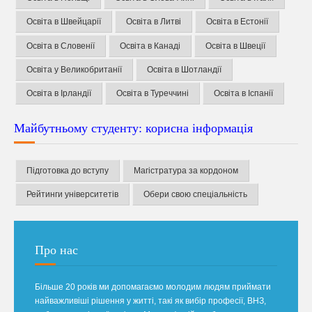
Освіта в Швейцарії
Освіта в Литві
Освіта в Естонії
Освіта в Словенії
Освіта в Канаді
Освіта в Швеції
Освіта у Великобританії
Освіта в Шотландії
Освіта в Ірландії
Освіта в Туреччині
Освіта в Іспанії
Майбутньому студенту: корисна інформація
Підготовка до вступу
Магістратура за кордоном
Рейтинги університетів
Обери свою спеціальність
Про нас
Більше 20 років ми допомагаємо молодим людям приймати
найважливіші рішення у житті, такі як вибір професії, ВНЗ,