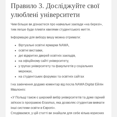
Правило 3. Досліджуйте свої
улюблені університети
Чим більше ви дізнаєтеся про навчальні заклади «на березі»,
тим легше буде пливти хвилями студентського життя.
Інформацію для вибору вишу можна отримати:
Віртуальні освітні ярмарки NAWA,
освітні виставки,
дні відкритих дверей освітніх закладів,
на офіційному сайті університету,
у групах університету та факультетів у соціальних
мережах,
на студентських форумах та освітніх сайтах
І на закінчення додамо коментар від посла NAWA Digital Ейлін
Мвалонго:
«У Польщі також є широкий вибір університетів та дуже гарний
зв'язок із програмою Erasmus, яка дозволяє студентам вивчати
інші системи освіти в Європі».
Сподіваємся, у цій статті ви знайшли для себе кілька корисних