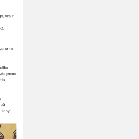
г, яка є
з
КО.
чини та
ffler
 місцевою
ів,
а
ний
и зору