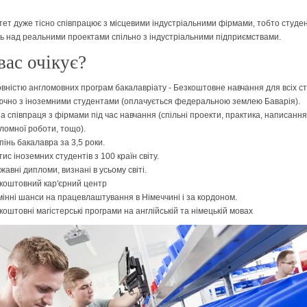
тет дуже тісно співпрацює з місцевими індустріальними фірмами, тобто студе
 над реальними проектами спільно з індустріальними підприємствами.
ас очікує?
овністю англомовних програм бакалаврiату - Безкоштовне навчання для всіх ст
ючно з іноземними студентами (оплачується федеральною землею Баварія).
на співпраця з фірмами під час навчання (спільні проекти, практика, написання
ломної роботи, тощо).
пінь бакалавра за 3,5 роки.
тис іноземних студентів з 100 країн світу.
жавні дипломи, визнані в усьому світі.
коштовний кар'єрний центр
мінні шанси на працевлаштування в Німеччині і за кордоном.
коштовні магістерські програми на англійській та німецькій мовах