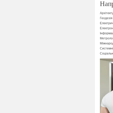
Напр
Архітект
Геодезія
Електрич
Електрон
Інформац
Метролог
Міжнарод
Системні
Соціальн