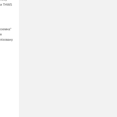
нти THWS
оземна"
ля
лізовану