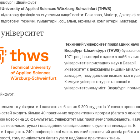
юрцбург і Швайнфурт
l University of Applied Sciences Würzburg-Schweinfurt (THWS)
 підготовку фахівців за ступенями вищої освіти: Бакалавр, Магістр, Доктор філ
ідготовки: технічні, гуманітарні, соціальні, економіка, комп'ютерні, мистецькі
університет
Технiчний університет прикладних наук
Вюрцбург-Швайнфурт (THWS)
був засно
1971 році і сьогодні є одним з найбільших
університетів прикладних наук в Баварії.
Університет є державним вищим навчаль
закладом, тому дипломи визнаються в усьо
Кампуси університету розташовані в
університетському місті Вюрцбург і пром
айнфурт.
 момент в університеті навчаються близько 9.300 студентів. У спектр пропоно
ностей входять більше 40 практичних перспективних програм (багато з яких п
кою мовою) на 10 факультетах. Університет має практичну спрямованість. Нав
 в невеликих групах і має відмінне співвідношення студентів і викладачів. В
теті працюють 240 професорів, які мають великий практичний досвід роботи в б
вості, тому приділяється багато уваги надбанню практичних знань.