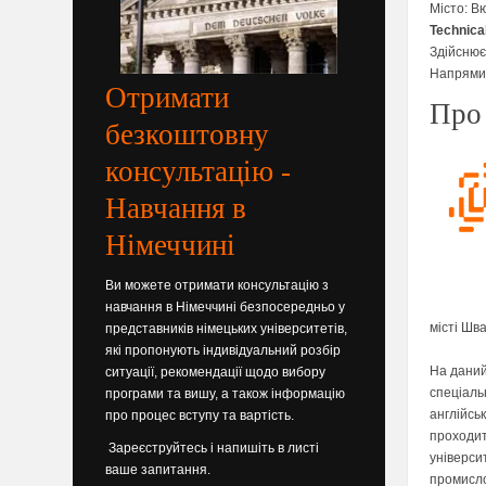
Місто: В
Technica
Здійснює
Напрями п
Отримати
Про 
безкоштовну
консультацію -
Навчання в
Німеччині
Ви можете отримати консультацію з
навчання в Німеччині безпосередньо у
місті Шв
представників німецьких університетів,
які пропонують індивідуальний розбір
На даний
ситуації, рекомендації щодо вибору
спеціаль
програми та вишу, а також інформацію
англійсь
про процес вступу та вартість.
проходить
Зареєструйтесь і напишіть в листі
універси
ваше запитання.
промисло