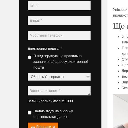
Універси
працюють
Що в
5 п
вкл
Тіс
Електронна пошта
*
дип
Я підтверджую що правильно
Сту
зазначив(ла) адресу електронної
1,5 
пошти
Дер
Без
Від
Без
Залишилось символів: 1000
Надаю згоду на обробку
персональних даних.
Відправити