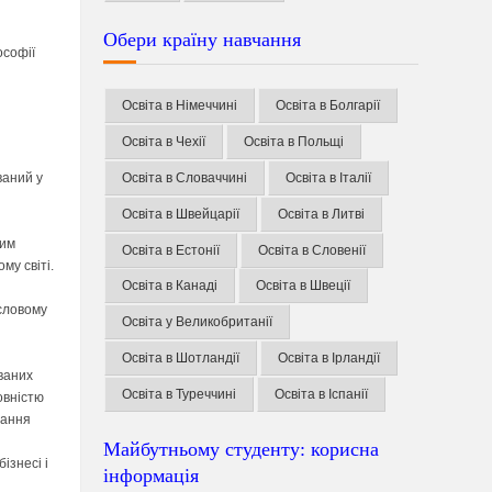
Обери країну навчання
ософії
Освіта в Німеччині
Освіта в Болгарії
Освіта в Чехії
Освіта в Польщі
Освіта в Словаччині
Освіта в Італії
ваний у
Освіта в Швейцарії
Освіта в Литві
ним
Освіта в Естонії
Освіта в Словенії
му світі.
Освіта в Канаді
Освіта в Швеції
исловому
Освіта у Великобританії
Освіта в Шотландії
Освіта в Ірландії
ваних
Освіта в Туреччині
Освіта в Іспанії
овністю
чання
Майбутньому студенту: корисна
ізнесі і
інформація