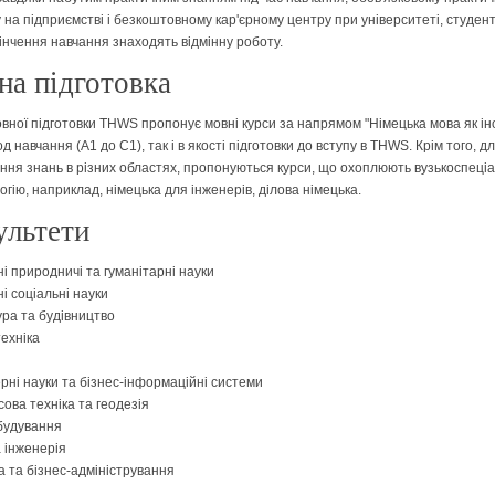
 на підприємстві і безкоштовному кар'єрному центру при університеті, студе
кінчення навчання знаходять відмінну роботу.
а підготовка
вної підготовки THWS пропонує мовні курси за напрямом "Німецька мова як ін
од навчання (A1 до C1), так і в якості підготовки до вступу в THWS. Крім того, д
ння знань в різних областях, пропонуються курси, що охоплюють вузькоспеціа
гію, наприклад, німецька для інженерів, ділова німецька.
ультети
і природничі та гуманітарні науки
і соціальні науки
ура та будівництво
ехніка
рні науки та бізнес-інформаційні системи
ова техніка та геодезія
удування
а інженерія
а та бізнес-адміністрування