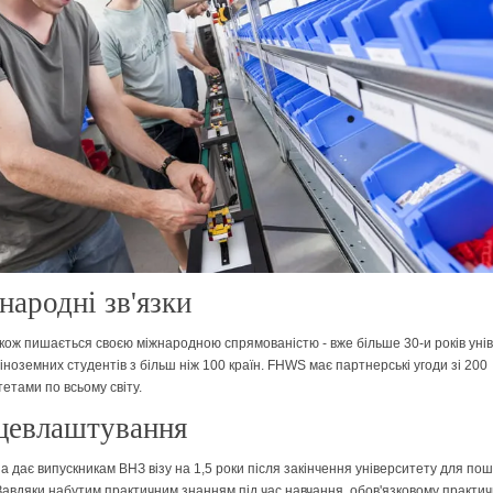
ародні зв'язки
ож пишається своєю міжнародною спрямованістю - вже більше 30-и років уні
іноземних студентів з більш ніж 100 країн. FHWS має партнерські угоди зі 200
тетами по всьому світу.
цевлаштування
а дає випускникам ВНЗ візу на 1,5 роки після закінчення університету для пош
Завдяки набутим практичним знанням під час навчання, обов'язковому практи