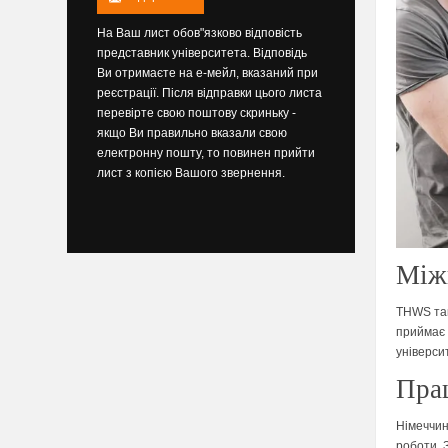
На Ваш лист обов"язково відповість
представник університета. Відповідь
Ви отримаєте на е-мейл, вказаний при
реєстрації. Після відправки цього листа
перевірте свою поштову скриньку -
якщо Ви правильно вказали свою
електронну пошту, то повинен прийти
лист з копією Вашого звернення.
Міжн
THWS так
приймає 
універси
Пра
Німеччин
роботи. 