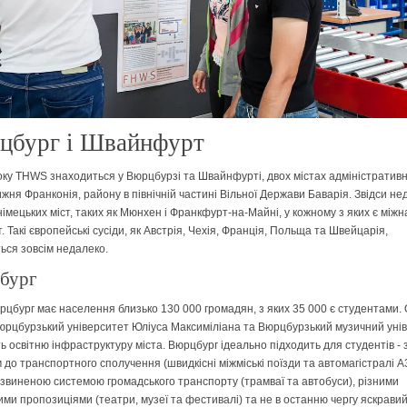
цбург і Швайнфурт
оку THWS знаходиться у Вюрцбурзі та Швайнфурті, двох містах адміністратив
ижня Франконія, району в північній частині Вільної Держави Баварія. Звідси не
німецьких міст, таких як Мюнхен і Франкфурт-на-Майні, у кожному з яких є між
 Такі європейські сусіди, як Австрія, Чехія, Франція, Польща та Швейцарія,
ься зовсім недалеко.
бург
рцбург має населення близько 130 000 громадян, з яких 35 000 є студентами. 
рцбурзький університет Юліуса Максиміліана та Вюрцбурзький музичний уні
 освітню інфраструктуру міста. Вюрцбург ідеально підходить для студентів - 
до транспортного сполучення (швидкісні міжміські поїзди та автомагістралі A3 
звиненою системою громадського транспорту (трамваї та автобуси), різними
ими пропозиціями (театри, музеї та фестивалі) та не в останню чергу яскравий