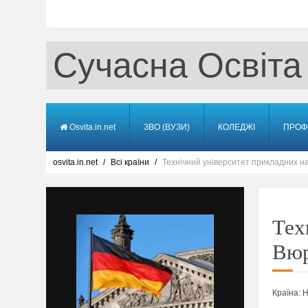
Сучасна Освіта
Osvita.in.net
ЗВО (ВУЗИ)
КОЛЕДЖІ
ПРОФ
osvita.in.net
Всі країни
Технiчний університет прикладних 
Тех
Вюр
Країна:
Н