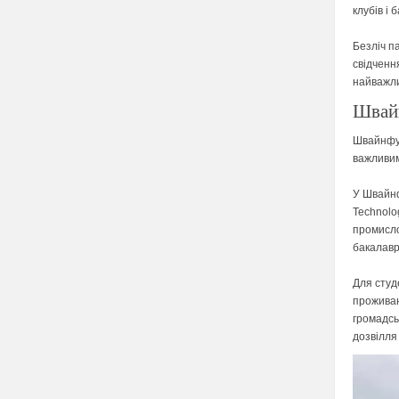
клубів і б
Безліч п
свідченн
найважли
Швай
Швайнфур
важливим
У Швайнф
Technolog
промисло
бакалаврс
Для студ
проживан
громадсь
дозвілля