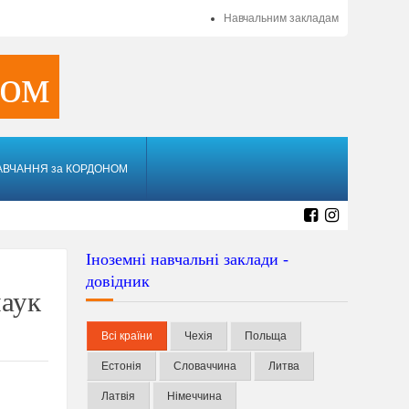
Навчальним закладам
ном
АВЧАННЯ за КОРДОНОМ
Іноземні навчальні заклади -
довідник
наук
Всі країни
Чехія
Польща
Естонія
Словаччина
Литва
Латвія
Німеччина