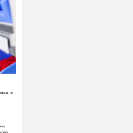
верситет
уку
чному