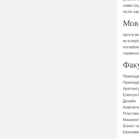
семестру
після за
Мовн
Центр мо
як в пері
поглибле
терміноло
Фак
Прикладн
Прикладн
Архітект
Електрот
Дизайн
Комп'юте
Пластмас
Машиноб
Бізнес т
Економік