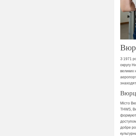
Вюр
З 1971 р
округу Н
великих 
аеропорт.
знаходят
Вюрц
Місто Вю
THWS, Вю
формують
доступом 
добре ро
культурн