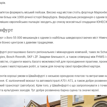
арів.
ам'яток формують міський пейзаж. Високо над містом стоїть фортеця Марієнбер
ям більш ніж 1000-річної історії Вюрцбурга. Вюрцбурзька резиденція є одним і
віших європейських палаців і входить до списку всесвітньої спадщини ЮНЕС
нфурт
т з його 55 000 мешканців є одним із найбільш швидкозростаючих міст Німеч
 бізнес-центром з давніми традиціями.
урті розташовано багато регіональних і міжнародних компаній, таких як Schae
ies, Bosch Rexroth, SKF і ZF. Завдяки близькості, а також співпраці між FHWS і
вістю, студенти мають багато можливостей для проходження практики, проект
ьких і магістерських робіт, а також для початку своєї професійної кар'єри.
ентів хороші умови в Швайнфурті з низькою орендною платою та витратами н
ня. Є залізничний вокзал та автомагістралі A70 і A71, а також добре розвине
кий транспорт (автобуси). Крім того, у Швайнфурті є що запропонувати з точк
 та культурних заходів. Тут добре розвинена барна сцена та значні музеї.