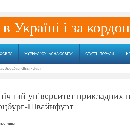
в Україні і за кордо
ОСВІТА
ЖУРНАЛ "СУЧАСНА ОСВІТА"
СТАТТІ і ПОРАДИ
Н
наук Вюрцбург-Швайнфурт
нiчний університет прикладних 
цбург-Швайнфурт
імеччина