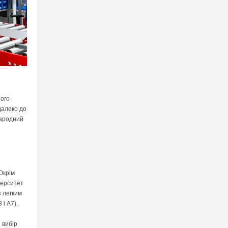
ного
далеко до
народний
Окрім
верситет
з легким
і A7),
 вибір