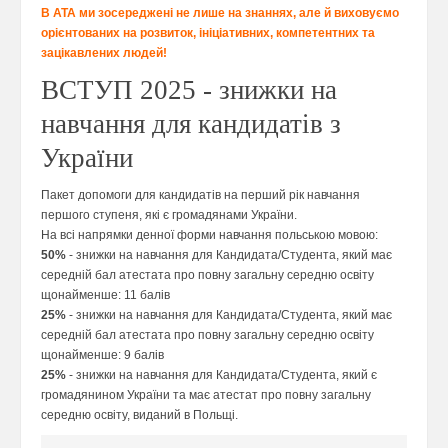
В АТА ми зосереджені не лише на знаннях, але й виховуємо
орієнтованих на розвиток, ініціативних, компетентних та
зацікавлених людей!
ВСТУП 2025 - знижки на
навчання для кандидатів з
України
Пакет допомоги для кандидатів на перший рік навчання
першого ступеня, які є громадянами України.
На всі напрямки денної форми навчання польською мовою:
50%
- знижки на навчання для Кандидата/Студента, який має
середній бал атестата про повну загальну середню освіту
щонайменше: 11 балів
25%
- знижки на навчання для Кандидата/Студента, який має
середній бал атестата про повну загальну середню освіту
щонайменше: 9 балів
25%
- знижки на навчання для Кандидата/Студента, який є
громадянином України та має атестат про повну загальну
середню освіту, виданий в Польщі.