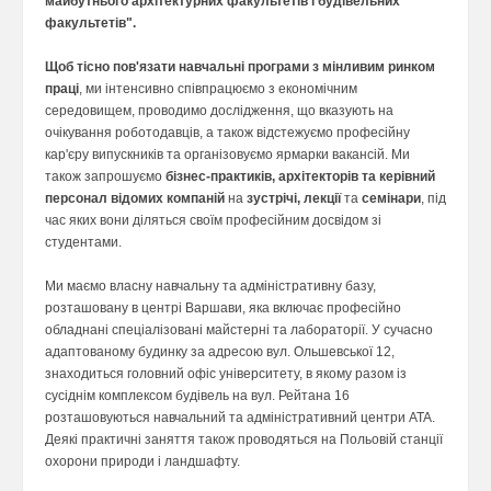
майбутнього архітектурних факультетів і будівельних
факультетів".
Щоб тісно пов'язати навчальні програми з мінливим ринком
праці
, ми інтенсивно співпрацюємо з економічним
середовищем, проводимо дослідження, що вказують на
очікування роботодавців, а також відстежуємо професійну
кар'єру випускників та організовуємо ярмарки вакансій. Ми
також запрошуємо
бізнес-практиків, архітекторів та керівний
персонал відомих компаній
на
зустрічі, лекції
та
семінари
, під
час яких вони діляться своїм професійним досвідом зі
студентами.
Ми маємо власну навчальну та адміністративну базу,
розташовану в центрі Варшави, яка включає професійно
обладнані спеціалізовані майстерні та лабораторії. У сучасно
адаптованому будинку за адресою вул. Ольшевської 12,
знаходиться головний офіс університету, в якому разом із
сусіднім комплексом будівель на вул. Рейтана 16
розташовуються навчальний та адміністративний центри ATA.
Деякі практичні заняття також проводяться на Польовій станції
охорони природи і ландшафту.