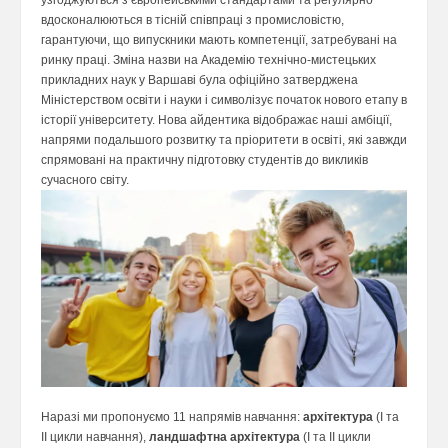
узгоджуються з європейськими стандартами та регулярно
вдосконалюються в тісній співпраці з промисловістю,
гарантуючи, що випускники мають компетенції, затребувані на
ринку праці. Зміна назви на Академію технічно-мистецьких
прикладних наук у Варшаві була офіційно затверджена
Міністерством освіти і науки і символізує початок нового етапу в
історії університету. Нова айдентика відображає наші амбіції,
напрями подальшого розвитку та пріоритети в освіті, які завжди
спрямовані на практичну підготовку студентів до викликів
сучасного світу.
Наразі ми пропонуємо 11 напрямів навчання:
архітектура
(I та
II цикли навчання),
ландшафтна архітектура
(I та II цикли