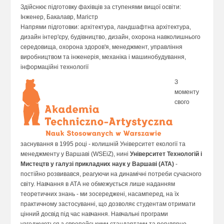
Здійснює підготовку фахівців за ступенями вищої освіти:
Інженер, Бакалавр, Магістр
Напрями підготовки: архітектура, ландшафтна архітектура,
дизайн інтер'єру, будівництво, дизайн, oхорона навколишнього
середовища, oхорона здоров'я, менеджмент, управління
виробництвом та інженерія, механіка і машинобудування,
iнформаційні технології
З
моменту
свого
заснування в 1995 році - колишній Університет екології та
менеджменту у Варшаві (WSEiZ), нині
Університет Технологій і
Мистецтв у галузі прикладних наук у Варшаві (ATA)
-
постійно розвивався, реагуючи на динамічні потреби сучасного
світу. Навчання в АТА не обмежується лише наданням
теоретичних знань - ми зосереджені, насамперед, на їх
практичному застосуванні, що дозволяє студентам отримати
цінний досвід під час навчання. Навчальні програми