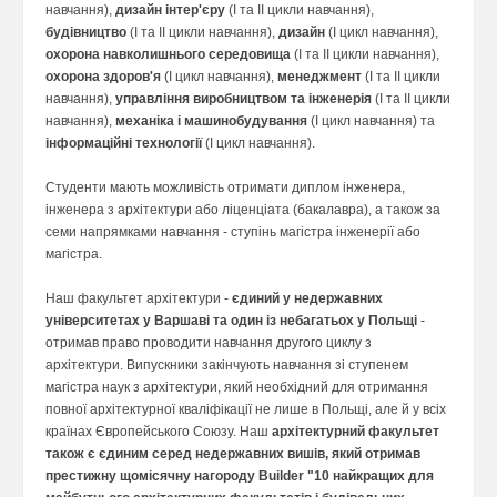
навчання),
дизайн інтер'єру
(I та II цикли навчання),
будівництво
(I та II цикли навчання),
дизайн
(I цикл навчання),
oхорона навколишнього середовища
(I та II цикли навчання),
oхорона здоров'я
(I цикл навчання),
менеджмент
(I та II цикли
навчання),
управління виробництвом та інженерія
(I та II цикли
навчання),
механіка і машинобудування
(I цикл навчання) та
iнформаційні технології
(I цикл навчання).
Студенти мають можливість отримати диплом інженера,
інженера з архітектури або ліценціата (бакалавра), а також за
семи напрямками навчання - ступінь магістра інженерії або
магістра.
Наш факультет архітектури -
єдиний у недержавних
університетах у Варшаві та один із небагатьох у Польщі
-
отримав право проводити навчання другого циклу з
архітектури. Випускники закінчують навчання зі ступенем
магістра наук з архітектури, який необхідний для отримання
повної архітектурної кваліфікації не лише в Польщі, але й у всіх
країнах Європейського Союзу. Наш
архітектурний факультет
також є єдиним серед недержавних вишів, який отримав
престижну щомісячну нагороду Builder "10 найкращих для