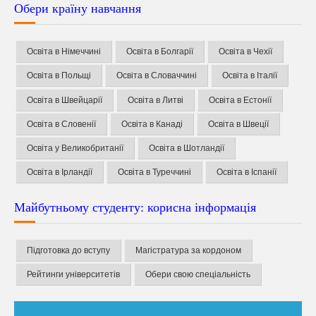
Обери країну навчання
Освіта в Німеччині
Освіта в Болгарії
Освіта в Чехії
Освіта в Польщі
Освіта в Словаччині
Освіта в Італії
Освіта в Швейцарії
Освіта в Литві
Освіта в Естонії
Освіта в Словенії
Освіта в Канаді
Освіта в Швеції
Освіта у Великобританії
Освіта в Шотландії
Освіта в Ірландії
Освіта в Туреччині
Освіта в Іспанії
Майбутньому студенту: корисна інформація
Підготовка до вступу
Магістратура за кордоном
Рейтинги університетів
Обери свою спеціальність